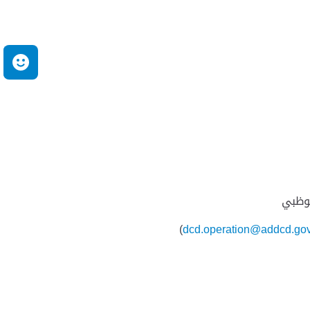
م
بوظبي
)
dcd.operation@addcd.gov