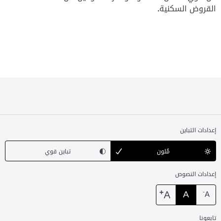
القروض السكنية
.
إعدادات التباين
مُلون
تباين قوي
إعدادات النصوص
+
A
A
-
A
تابعونا