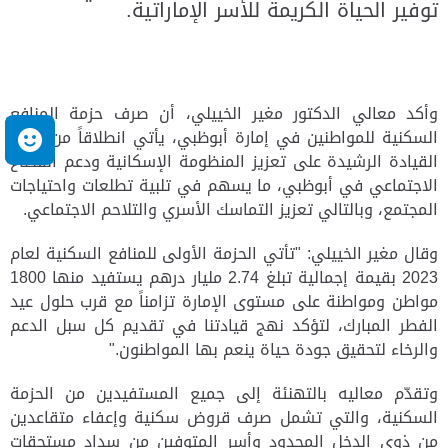
توفير الحياة الكريمة للأسر الإماراتية.
وأكد معالي الدكتور مغير الخييلي، أن صرف حزمة المنافع
السكنية للمواطنين في إمارة أبوظبي، يأتي انطلاقاً من حرص
م
القيادة الرشيدة على تعزيز المنظومة الإسكانية ودعم القطاع
الاجتماعي في أبوظبي، ما يسهم في تلبية تطلعات واحتياجات
المجتمع، وبالتالي تعزيز التماسك الأسري والتلاحم الاجتماعي.
وقال مغير الخييلي: "تأتي الحزمة الأولى للمنافع السكنية لعام
2023 بقيمة إجمالية تبلغ 2.74 مليار درهم يستفيد منها 1800
مواطن ومواطنة على مستوى الإمارة تزامناً مع قرب حلول عيد
الفطر المبارك، لتؤكد نهج قيادتنا في تقديم كل سبل الدعم
والرخاء لتحقيق جودة حياة ينعم بها المواطنون."
وتقدّم معاليه بالتهنئة إلى جميع المستفيدين من الحزمة
السكنية، والتي تشمل صرف قروض سكنية وإعفاء متقاعدين
من ذوي الدخل المحدود وأسر المتوفين من سداد مستحقات