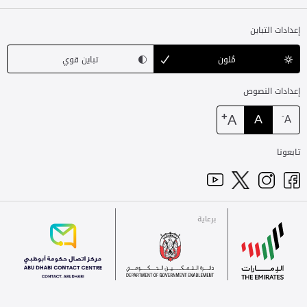
إعدادات التباين
مُلون
تباين قوي
إعدادات النصوص
+
A
A
-
A
تابعونا
برعاية
للاتصال
الإمارات
برعاية