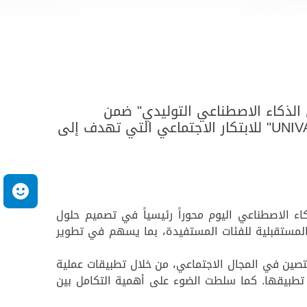
 الذكاء الاصطناعي التوليدي" ضمن
مشاركتها في أسبوع جيتكس العالمي للتقنية 2025، إلى جانب عرض خاص لمشاريع مبادرة "UNIVATE" للابتكار الاجتماعي التي تهدف إلى
م
كاء الاصطناعي اليوم محوراً رئيسياً في تصميم حلول
 المستقبلية للفئات المستفيدة، بما يسهم في تطوير
ختصين في المجال الاجتماعي، من خلال تطبيقات عملية
ل تطبيقها. كما سلطت الضوء على أهمية التكامل بين