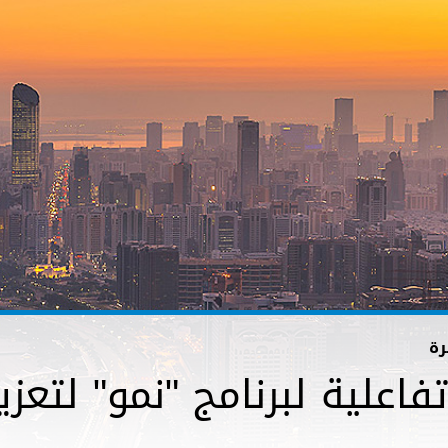
رة
فاعلية لبرنامج "نمو" لتعز