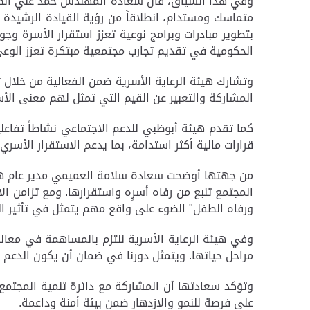
وفي هذا السياق، قال سعادة المهندس حمد علي الظاهري
متماسك ومستدام، انطلاقاً من رؤية القيادة الرشيدة ا
بتطوير مبادرات وبرامج نوعية تعزز استقرار الأسرة وج
الحكومية في تقديم تجارب مجتمعية مبتكرة تعزز الوعي، و
وتشارك هيئة الرعاية الأسرية ضمن الفعالية من خلال
المشاركة والتعبير عن القيم التي تمثل لهم معنى الأ
كما تقدم هيئة أبوظبي للدعم الاجتماعي نشاطاً تفاعلي
قرارات مالية أكثر استدامة، بما يدعم الاستقرار الأسري
من جهتها أوضحت سعادة سلامة العميمي مدير عام هيئ
المجتمع تنبع من رفاه أسرِه واستقرارها. ومع تزامن ال
ورفاه الطفل" الضوء على واقع مهم يتمثل في تأثير ال
وفي هيئة الرعاية الأسرية نلتزم بالمساهمة في معال
مراحل حياتها. ويتمثل دورنا في ضمان أن يكون الدعم مت
وتؤكد سعادتها أن المشاركة مع دائرة تنمية المجتمع 
على فرصة للنمو والازدهار ضمن بيئة أمنة وداعمة.