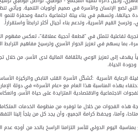
، وكيل دائرة تنمية المجتمع - أبوظبي: تواصل أبوظبي ترسيخ مكا
لتي تضع الإنسان والأسرة في صميم أولويات التنمية. ويأتي تنظي
ودة حياتها، وتسهم في بناء بيئة اجتماعية داعمة ومحفزة للنمو الأ
ترسخ القيم الأسرية، وتدعم بناء أجيال أكثر ترابطاً واستقراراً.
 تجربة تفاعلية تتمثل في "قطعة أحجية عملاقة"، تعكس مفهوم ال
سرة، بما يسهم في تعزيز الحوار الأسري وترسيخ مفاهيم الترابط 
اً يهدف إلى تعزيز الوعي بالثقافة المالية لدى الأسر، من خلال ت
 وجودة الحياة.
ة الرعاية الأسرية
:
تُشكّل الأسرة القلب النابض والركيزة الأساس
احتفاء بهذه المناسبة هذا العام مع «عام الأسرة» في دولة الإمار
فجوات الاجتماعية والاقتصادية المتزايدة على حياة الأسر، وانعك
جة هذه الفجوات من خلال ما توفره من منظومة الخدمات المتكامل
احا، وآمنا، ويحفظ كرامة الجميع، وأن يجد كل من يلجأ إلينا التفه
بمناسبة اليوم الدولي للأسر التزامنا الراسخ بالحد من أوجه عدم