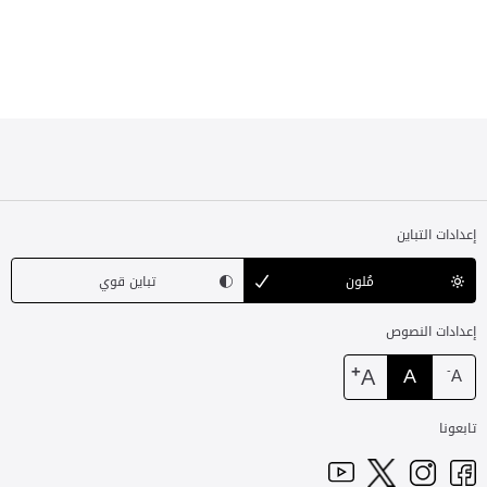
إعدادات التباين
مُلون
تباين قوي
إعدادات النصوص
+
A
A
-
A
تابعونا