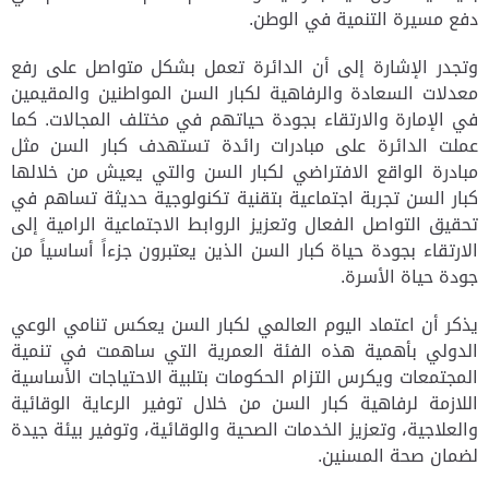
دفع مسيرة التنمية في الوطن.
وتجدر الإشارة إلى أن الدائرة تعمل بشكل متواصل على رفع
معدلات السعادة والرفاهية لكبار السن المواطنين والمقيمين
في الإمارة والارتقاء بجودة حياتهم في مختلف المجالات. كما
عملت الدائرة على مبادرات رائدة تستهدف كبار السن مثل
مبادرة الواقع الافتراضي لكبار السن والتي يعيش من خلالها
كبار السن تجربة اجتماعية بتقنية تكنولوجية حديثة تساهم في
تحقيق التواصل الفعال وتعزيز الروابط الاجتماعية الرامية إلى
الارتقاء بجودة حياة كبار السن الذين يعتبرون جزءاً أساسياً من
جودة حياة الأسرة
.
يذكر أن اعتماد اليوم العالمي لكبار السن يعكس تنامي الوعي
الدولي بأهمية هذه الفئة العمرية التي ساهمت في تنمية
المجتمعات ويكرس التزام الحكومات بتلبية الاحتياجات الأساسية
اللازمة لرفاهية كبار السن من خلال توفير الرعاية الوقائية
والعلاجية، وتعزيز الخدمات الصحية والوقائية، وتوفير بيئة جيدة
لضمان صحة المسنين
.