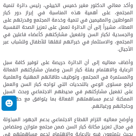
وأكد معالي الدكتور مغير خميس الخييلي، رئيس دائرة تنمية
المجتمع، على أهمية هذه المناسبة في إبراز دور كبار
المواطنين والمقيمين في تنمية وخدمة المجتمع وقدرتهم على
العطاء، مشيراً إلى أن الدائرة تعمل على تعزيز الصحة النفسية
والجسدية لكبار السن وتفعيل مشاركتهم كأعضاء فاعلين في
المجتمع، والاستثمار في خبراتهم لنقلها للأطفال وللشباب عبر
الأجيال.
وأضاف معاليه إلى أن الدائرة حريصة على توفير كافة سبل
الرعاية والاهتمام بفئة كبار السن وضمان مشاركتهم الفعالة
والمستمرة في المجتمع، وتوظيف طاقاتهم المهنية والعلمية
لرفع مستوى الوعي بالتحديات التي تواجه كبار السن والعمل
على تفعيل مشاركتهم في محيطهم الاجتماعي وبحث السبل
الممكنة لدعم مساهمتهم الفعالة بما يتوافق مع حقوقهم
م
وحاجاتهم ورغباتهم.
وأوضح معاليه التزام القطاع الاجتماعي بدعم الجهود المبذولة
في مجال تعزيز مكانة كبار السن ضمن مجتمع متوازن ومتضامن
بحيث يتمتعون فيه بالرعاية والاهتمام لدعم مساهمتهم في