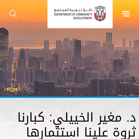
د. مغير الخييلي: كبارنا
ثروة علينا استثمارها