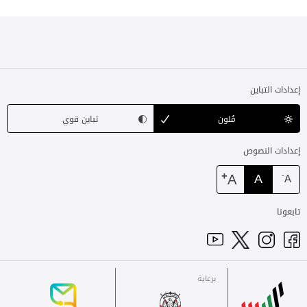
إعدادات التباين
مُلون
تباين قوي
إعدادات النصوص
+
A
A
-
A
تابعونا
برعاية