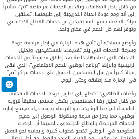
من خلال إنجاز المعاملات وتقديم الخدمات عبر منصة "تم"، مشيراً
إلى أنه ومع عودة الحياة التدريجية إلى طبيعتها، تستقبل
مراكز الخدمة جميع المستفيدين من خدمات القطاع الاجتماعي
وتوفر لهم كل الدعم في مكان واحد.
وأوضح سعادته أن تأتي هذه الزيارة في إطار مراجعة جودة
وسرعة الخدمات التي يتم تقديمها للمستفيدين، وتحليل
التحديات التي تصاحبها، خاصة بعد إطلاق مجموعة من الخدمات
الرئيسية وأبرزها "برنامج أبوظبي للدعم الاجتماعي"، الذي لاقى
إقبالاً كبيراً من قبل المتقدمين للحصول على خدمات مراكز "تم"
في الإمارة منذ إطلاقه وحتى اليوم.
م
وأضاف الظاهري: "نتطلع إلى تطوير جودة الخدمات المقدمة،
من خلال تحليل رضا المستفيدين بشكل مستمر، تحقيقاً للرؤية
الطموحة لقيادتنا الرشيدة نحو الارتقاء بجودة حياة مجتمع إمارة
أبوظبي، مما يعزز من سرعة وسهولة الوصول إلى جميع
الخدمات المرتبطة بالقطاع الاجتماعي، لاسيما أن الجهات
الحكومية في أبوظبي تخطو خطوات كبيرة وإيجابية نحو العمل
والإنجاز، ما يعكس روح الفريق الواحد والعمل من أجل إيصال