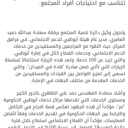
تتناسب مع احتياجات أفراد المجتمع.
وتجول وكيل دائرة تنمية المجتمع برفقة سعادة عبدالله حميد
العامري، مدير عام هيئة أبوظبي للدعم الاجتماعي، في مرافق
المركز، حيث التقوا مع المراجعين والمستفيدين من خدمات
الدعم الاجتماعي، وخدمات القطاع ككل في إمارة أبوظبي،
والتي تزيد عن 100 خدمة. وتعد هذه الزيارة استكمالاً لسلسلة
الزيارات التي تأتي ضمن مبادرة "قادة في الميدان"، والتي
تسعى إلى تعزيز التواصل بين القيادات والمستفيدين من
الخدمات المقدمة من مختلف الجهات في الإمارة.
وأشاد سعادة المهندس حمد علي الظاهري بالدور الكبير
ومستوى الخدمات التي تقدمها مراكز خدمات أبوظبي الحكومية
"تم"، مؤكداً أن هذه الجهود تعكس قصة النجاح في التكامل
والترابط بين الجهات الحكومية في تقديم الخدمات وفقاً لأفضل
الممارسات، مؤكداً أن القطاع الاجتماعي استطاع خلال فترة
جائحة كوفيد-19 الوصول إلى نسبة 100% في التحول الرقمي