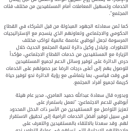
الخدمات وتسهيل المعاملات أمام المستفيدين من مختلف فئات
المجتمع".
كما ثمن سعادته الجهود المبذولة من قبل الشركاء في القطاع
الحكومي والاجتماعي وتعاونهم الذي ينسجم مع الإستراتيجيات
المرسومة لجعل أبوظبي عاصمة عالمية تواكب مختلف
التطورات. وتبادل وكيل دائرة تنمية المجتمع الحديث خلال
الزيارة مع المستفيدين من خدمات القطاع الاجتماعي، مؤكداً
حرص الدائرة على توفير وسائل الدعم لجميع المستفيدين
للوصول بهم إلى أعلى درجات الرضا عبر حصولهم على الخدمات
في وقت قياسي، بما يتماشى مع رؤية الدائرة نحو توفير حياة
كريمة لجميع أفراد المجتمع.
وبدوره قال سعادة عبدالله حميد العامري، مدير عام هيئة
أبوظبي للدعم الاجتماعيً: "نعمل باستمرار على
تعزيز التواصل مع المستفيدين من الأسر ذات الدخل المحدود
في سبيل توفير أفضل الخدمات الرامية إلى تحقيق الاستقرار
لهم. وقد سعدنا بالالتقاء بالمستفيدين والتعرف على
ملاحظاتهم الإيجابية التي تساهم في عملية التطوير نحو