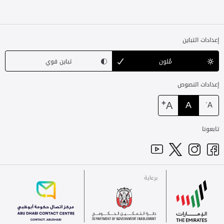
إعدادات التباين
مُلون
تباين قوي
إعدادات النصوص
+
A
A
-
A
تابعونا
برعاية