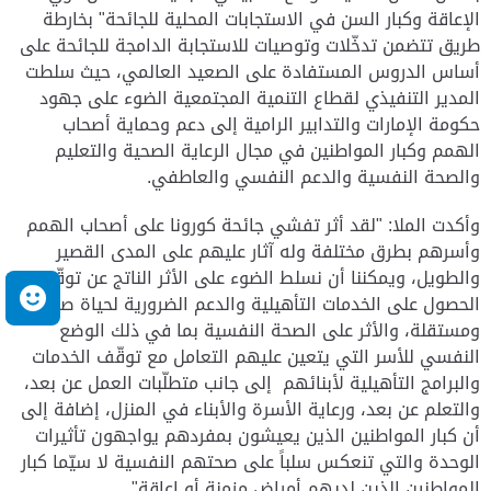
الإعاقة وكبار السن في الاستجابات المحلية للجائحة" بخارطة
طريق تتضمن تدخّلات وتوصيات للاستجابة الدامجة للجائحة على
أساس الدروس المستفادة على الصعيد العالمي، حيث سلطت
المدير التنفيذي لقطاع التنمية المجتمعية الضوء على جهود
حكومة الإمارات والتدابير الرامية إلى دعم وحماية أصحاب
الهمم وكبار المواطنين في مجال الرعاية الصحية والتعليم
والصحة النفسية والدعم النفسي والعاطفي.
وأكدت الملا: "لقد أثر تفشي جائحة كورونا على أصحاب الهمم
وأسرهم بطرق مختلفة وله آثار عليهم على المدى القصير
والطويل، ويمكننا أن نسلط الضوء على الأثر الناتج عن توقّف
م
الحصول على الخدمات التأهيلية والدعم الضرورية لحياة صحية
ومستقلة، والأثر على الصحة النفسية بما في ذلك الوضع
النفسي للأسر التي يتعين عليهم التعامل مع توقّف الخدمات
والبرامج التأهيلية لأبنائهم إلى جانب متطلّبات العمل عن بعد،
والتعلم عن بعد، ورعاية الأسرة والأبناء في المنزل، إضافة إلى
أن كبار المواطنين الذين يعيشون بمفردهم يواجهون تأثيرات
الوحدة والتي تنعكس سلباً على صحتهم النفسية لا سيّما كبار
المواطنين الذين لديهم أمراض مزمنة أو إعاقة".