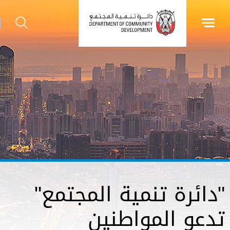
"دائرة تنمية المجتمع"
تدعو المواطنين