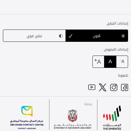
إعدادات التباين
مُلون
تباين قوي
إعدادات النصوص
+
A
A
-
A
تابعونا
برعاية