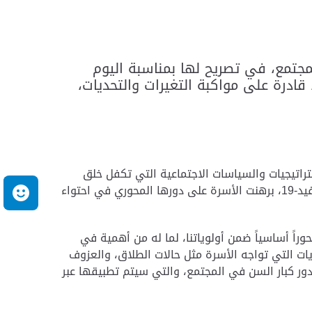
لمجتمع، في تصريح لها بمناسبة اليوم
درة على مواكبة التغيرات والتحديات،
ستراتيجيات والسياسات الاجتماعية التي تكفل خلق
مجتمع متماسك، قادر على بناء أجيال مبدعة صانعة للتغير للأفضل، وعلى الرغم من التحديات التي صاحبة تفشي جائحة كوفيد-19، برهنت الأسرة على دورها المحوري في احتواء
م
راً أساسياً ضمن أولوياتنا، لما له من أهمية في
يات التي تواجه الأسرة مثل حالات الطلاق، والعزوف
 دور كبار السن في المجتمع، والتي سيتم تطبيقها عبر