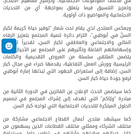
في مختلف الموضوعات الاجتماعية، وترسيخ مفاهيم الابتكار،
وتعزيز التنسيق فيما يتعلق بمواجهة أي من التحديات
الاجتماعية والمواضيع ذات أولوية.
ويعكس المنتدى
لذي يقام تحت شعار "توفير حياة كريمة لكبار
السنّ في أبوظبي"، التزام دائرة تنمية المجتمع بتعزيز الرفاه
المالي والاجتماعي والعاطفي لكبار السن، تقديراً لدورهم
م
وإسهاماتهم الفاعلة وتأثيرهم على المجتمع عبر الأجيال، حيث
يتضمن الملتقى سلسلة من العروض التقديمية والكلمات
الرئيسية وورش العمل التفاعلية، يقدمها خبراء في مجال كبار
السن، إضافة إلى استعراض الجهود التي تبذلها إمارة أبوظبي
لرفع جودة حياة كبار السن.
كما سيتضمن الحدث الإعلان عن الفائزين في الدورة الثانية من
مبادرة "ويّاكم" التي تهدف إلى إشراك المجتمع في تصميم
الحلول المبتكرة للتحديات الاجتماعية التي تواجه كبار السن
.
كما سيشهد منتدى أعمال القطاع الاجتماعي مشاركة من
مختلف الشركاء وممثلي مختلف القطاعات الذين يسهمون من
خلال خبراتهم ورؤيتهم وآرائهم في تطوير حلول مستدامة