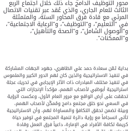
محور التوظيف الدامج جاء ذلك خلال اجتماع الربع
الثالث للعام الجاري، والذي عُقد عبر تقنيات الاتصال
المرئي مع قادة فرق المحاور الستة، والمتمثلة
في "التعليم"، و"التوظيف"، و"الرعاية الاجتماعية"،
و"الوصول الشامل"، و"الصحة والتأهيل"،
و"الممكنات".
بداية ثمّن سعادة حمد علي الظاهري، جهود الجهات المشاركة
في تنفيذ الاستراتيجية والذين كان لهم الدور الكبير والملموس
في تنفيذ مختلف المبادرات ذات الأثر الإيجابي في تحريك عجلة
استراتيجية أبوظبي لأصحاب الهمم، مؤكداً الإنجازات التي
تحققت على أرض الواقع مع مرور العام الأول، وعكست الرؤية
في السعي نحو خلق مجتمع دامج ومُمكّن لأصحاب الهمم،
وبيئة تضمن تحقق التكافؤ والمساواة لهم، وأن الاستراتيجية
تأتي انسجاماً مع رؤية دائرة تنمية المجتمع في توفير حياة
كريمة لكافة الأفراد في الإمارة، داعياً فرق العمل وقادة