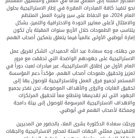
المحاور الستة إلى المضي قدماً في العمل والتنسيق المستمر
نحو تنفيذ كافة المبادرات المقررة في إطار الاستراتيجية بحلول
العام 2024، مع الحفاظ على سير وتيرة العمل المنتظم
والامتثال لأعلى معايير الجودة والاحترافية والتميز، بشكل
يتناسب مع الطموحات خلال الأربع سنوات المقبلة بأن تكون
إمارة أبوظبي الأولى عالمياً فيما يتعلق بتمكين أصحاب الهمم.
من جهته، وجه سعادة عبد الله الحميدان، الشكر لفريق عمل
الاستراتيجية على جهودهم الواضحة التي تحققت مع مرور
العام الأول من إطلاق الاستراتيجية، عبر مبادرات لعبت دوراً في
تعزيز وتحقيق طموحات أصحاب الهمم، مؤكداً دعم المؤسسة
المستمر لجميع فرق العمل وللاستراتيجية للوصول بها إلى
تحقيق الغايات والرؤى والأهداف الموضوعة، نحن نفخر بجميع
الجهود التي تم تقديمها ونتطلع معاً لتحقيق المرتكزات
والاهداف الاستراتيجية المرسومة للوصول إلى بيئة دامجة
وممكنة لأصحاب الهمم في أبوظبي.
ورحبّت سعادة الدكتورة بشرى الملا، بالحضور من المديرين
التنفيذيين ممثلي الجهات الستة لمحاور الاستراتيجية والجهات