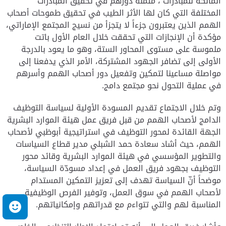
المالكة للمبادرات ، مثمنة دورهم في تحقيق المبادرات
المختلفة التي كان لها الأثر الطيب في تحقيق طموحات أصحاب
الهمم الذين يعتبرون جزءاً لا يتجزأ من نسيج المجتمع الإماراتي،
مؤكدة أن الإنجازات التي تحققت خلال العام الأول باتت
ملموسة على مستوى المحاور الستة، وهو ما يعود بالدرجة
الأولى إلى تضافر الجهود المشتركة، الأمر الذي يدفعنا إلى
مواصلة مساعينا لتمكين وتفعيل دور أصحاب الهمم وأسرهم
في عملية التحول نحو مجتمع دامج.
وتم خلال الاجتماع تقديم المسودة الأولية لسياسة التوظيف
الدامج لأصحاب الهمم من قبل فريق عمل هيئة الموارد البشرية
الجهة القائدة لمحور التوظيف في استراتيجية أبوظبي لأصحاب
الهمم، حيث أشاد سعادة حمد الشبلي مدير قطاع السياسات
والتطوير المؤسسي في هيئة الموارد البشرية وقائد محور
التوظيف بجهود فريق العمل في إعداد مسودّة السياسة،
موضحاً أنّ السياسة تهدف إلى تعزيز التمكين المستدام
لأصحاب الهمم في سوق العمل، وتوفير الفرص الوظيفية
المناسبة لهم والتي تتواءم مع قدراتهم وإمكانياتهم.
م