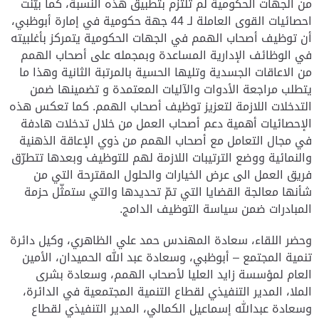
من الجهات الحكومية لم تلتزم بتطبيق هذه النسبة، كما بيّنت
احصائيات القوى العاملة لـ 44 جهة حكومية في إمارة أبوظبي،
أن توظيف أصحاب الهمم في الجهات الحكومية يتمركز بأغلبيته
في الوظائف الإدارية المساعدة وبمجمله على أصحاب الهمم
من الاعاقات الجسدية وتليها الحسية بالمرتبة الثانية وهذا ما
يتطلب مراجعة الأدوات والآليات المعتمدة و تضمينها ضمن
التدخلات اللازمة لتعزيز توظيف أصحاب الهمم. كما تعكس هذه
الإحصائيات أهمية دعم أصحاب العمل من خلال تدخلات هادفة
في مجال التعامل مع أصحاب الهمم من ذوي الإعاقة الذهنية
والنمائية ووضع الترتيبات اللازمة لهم للتوظيف وبعدها تتطرّق
فريق العمل الى عرض الخيارات والحلول المقترحة التي من
شأنها معالجة القضايا التي تمّ تحديدها والتي ستمثّل حزمة
المبادرات ضمن سياسة التوظيف الدامج.
وحضر اللقاء، سعادة المهندس حمد علي الظاهري، وكيل دائرة
تنمية المجتمع – أبوظبي، وسعادة عبد الله الحميدان، الأمين
العام لمؤسسة زايد العليا لأصحاب الهمم، وسعادة بشرى
الملا، المدير التنفيذي لقطاع التنمية المجتمعية في الدائرة،
وسعادة عبدالله إسماعيل الكمالي، المدير التنفيذي لقطاع