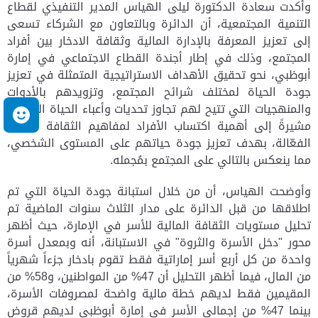
وأكدت سعادة الدكتورة ليلى الهياس المدير التنفيذي لقطاع
التنمية المجتمعية، أن الدائرة وبالتعاون مع الشركاء تسعى
إلى تعزيز المعرفة بالإدارة المالية وثقافة الادخار بين أفراد
المجتمع، وذلك في إطار أجندة القطاع الاجتماعي في إمارة
أبوظبي، نحو تحقيق الأهداف الاستراتيجية المتمثلة في تعزيز
جودة الحياة لمختلف شرائح المجتمع، وتزويدهم بالأدوات
والمنهجيات التي تتيح لهم تجاوز تحديات وأعباء الحياة اليومية.
م
مشيرةً إلى أهمية اكتساب الأفراد لمفاهيم الثقافة المالية
الفعّالة، بهدف تعزيز جودة حياتهم على المستوى الشخصي،
مما ينعكس بالتالي على المجتمع بمُجمله.
وأوضحت الهياس، أن من خلال استبانة جودة الحياة التي تم
اطلاقها من قبل الدائرة على مدار الثلاث سنوات الماضية تم
تحليل مستويات الثقافة المالية للأسر في الإمارة، حيث أظهر
محور "دخل الأسرة والثروة" في الاستبانة، أنه وبمعدل أسرة
واحدة من كل أربع أسر إماراتية فقط تقوم بادخار جزءاً شهرياً
من المال، فيما أظهر التحليل أن 47% من المواطنين، و58% من
المقيمين فقط لديهم خطة مالية واضحة لمصروفات الأسرة،
بينما 47% من إجمالي الأسر في إمارة أبوظبي لديهم قروض