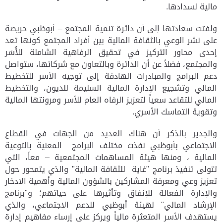
مالية لسدادها.
ولفتت سعادتها إلى أن دائرة تنمية المجتمع – أبوظبي حريصة
على نشر الوعي بالثقافة المالية بين أفراد المجتمع كونها تعد
إحدى محاور التركيز في تحقيق الرفاهية الشاملة للأُسَر
والمجتمع، فضلاً عن أن الدائرة وبالتعاون مع شركائها، ستواصل
دعم البرامج والمبادرات الهادفة إلى توجيه الأسر للتخطيط
المالي وتشجيع الإدارة المالية السليمة للديون، والتخطيط
المالي للتقاعد سعياً لتعزيز الرفاه العام للأسر ومرونتها المالية
وتقوية التماسك الأسري.
والجدير بالذكر أن هناك العديد من الجهات في القطاع
الاجتماعي بأبوظبي نفذت مختلف البرامج المعنية بالتوعية
المالية ، ومنها هيئة المساهمات المجتمعية – معاً، التي
تتولى تنفيذ برنامج "غاية للثقافة المالية" والذي يتمحور حول
تعزيز وعي ومعرفة المشاركين بالشؤون المالية وأهمية الادخار
والإدارة الفعالة للإنفاق وتأثيرها على حياتهم؛ و"برنامج
الإرشاد المالي" لهيئة أبوظبي للدعم الاجتماعي، والذي
يستهدف الأسر المتعثرة مالياً ويركز على إرساء مفاهيم إدارة