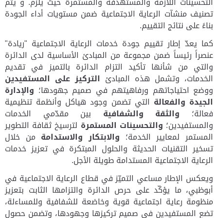
التحسينات اللازمة والمستهدفة والمستمرة
حيث يلزم. و يتم
تصنيف منشآت الرعاية الاجتماعية ضمن مستويات أداء الجودة
بناءً على نتائج التقييم.
كما يعدّ إطار تقييم جودة خدمات الرعاية الاجتماعية "ريادة"
عنصراً رئيساً ضمن مجموعة من المبادئ الأساسية لدى الدائرة
والتي من شأنها تأكيد التزام الدائرة بالتميز في تقديم
الخدمات، وتشمل هذه المبادئ
التركيز على المستفيدين
ووضع احتياجاتهم ورفاهيتهم في صميم جهودها؛
والإدارة
الجيدة والفعالة
التي تضمن وجود هياكل وأنظمة تنظيمية
فعالة؛
والثقة والشفافية
بين مقدّمي الخدمات
والمستفيدين؛
والتحسينات المستمرة
لترسيخ ثقافة التطوير
المستمر لمعايير الخدمة؛
والابتكار والاستدامة
من خلال
تسخير التقنيات الحديثة والحلول المبتكرة في تعزيز خدمات
الرعاية الاجتماعية المستدامة طويلة الأجل.
ويعكس الإطار مساعي التميّز في قطاع الرعاية الاجتماعية في
أبوظبي، ما يؤكّد على حرص الدائرة والتزامها الثابت بتعزيز
منظومة رعاية اجتماعية قوية وخاضعة للشفافية وللمساءلة،
تضع المستفيدين في صميم تركيزها وجهودها، وتضمن حصول