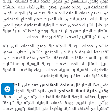
مركز، والذي سيساهم في تطوير قاعدة بيانات لمنشآت الرعاية
الاجتماعية في الإمارة وفهم الوضع الحالي لأداء هذه المنشآت
في تقديم خدمات الرعاية الاجتماعية. حيث ستركز الدورة الأولى
من الزيارات التقييمية على بناء القدرات ضمن القطاع الاجتماعي
من خلال اشراك مقدمي خدمات الرعاية الاجتماعية ورفع الوعي
بمتطلبات الإطار ضمن ورش تدريبية، ووضع خطط تحسينية مبنية
على نتائج التقييم تهدف للارتقاء بجودة الخدمات.
وتشمل خدمات الرعاية الاجتماعية جميع الخدمات التي يتم
تقديمها لشريحة كبيرة من المجتمع وتشمل أصحاب الهمم،
الأسر، النساء والفئات الضعيفة. وتتضمن هذه الخدمات على
سبيل المثال لا الحصر خدمات الرعاية اليومية والاستشارات
والعلاجات النفسية والأِسرية، خدمات الإيواء والخدمات الرقمية
والهاتفية ذات الصلة بالرعاية الاجتماعية.
وفي هذا الإطار قال
سعادة المهندس حمد علي الظاهري،
م
وكيل دائرة تنمية المجتمع
: تلعب دائرة تنمية المجتمع دوراً
محورياً بصفتها الجهة المنظمة للقطاع الاجتماعي في الإمارة،
ويأتي إطار تقييم جودة
خدمات الرعاية الاجتماعية "ريادة"
تماشياً مع أهداف الدائرة، وتأكيداً على التزامها بتوفير خدمات