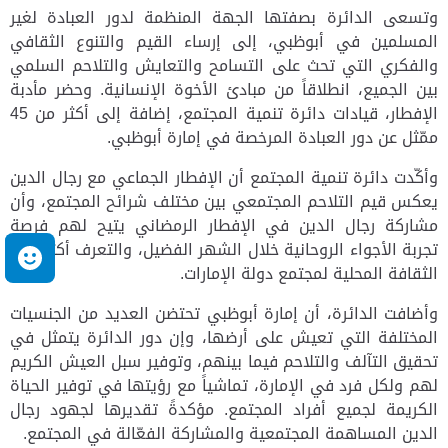
وتسعى الدائرة بصفتها الجهة المنظمة لدور العبادة لغير
المسلمين في أبوظبي، إلى إرساء القيم والتنوع الثقافي
والفكري التي تحث على التسامح والتعايش والتلاحم السلمي
بين الجميع، انطلاقاً من مبادئ الأخوة الإنسانية. وحضر مأدبة
الإفطار، قيادات دائرة تنمية المجتمع، إضافة إلى أكثر من 45
ممّثل عن دور العبادة المرخصة في إمارة أبوظبي.
وأكّدت دائرة تنمية المجتمع أن الإفطار الجماعي مع رجال الدين
يعكس قيم التلاحم المجتمعي بين مختلف شرائح المجتمع، وأن
مشاركة رجال الدين في الإفطار الرمضاني يتيح لهم فرصة
تجربة الأجواء الروحانية خلال الشهر الفضيل، والتعرف أكثر على
م
الثقافة المحلية لمجتمع دولة الإمارات.
وأضافت الدائرة، أن إمارة أبوظبي تحتضن العديد من الجنسيات
المختلفة التي تعيش على أرضها، وإن دور الدائرة يتمثل في
تحقيق التآلف والتلاحم فيما بينهم، وتوفير سبل العيش الكريم
لهم ولكل فرد في الإمارة، تماشياً مع رؤيتها في توفير الحياة
الكريمة لجميع أفراد المجتمع. مؤكدةً تقديرها لجهود رجال
الدين المساهمة المجتمعية والمشاركة الفعّالة في المجتمع.