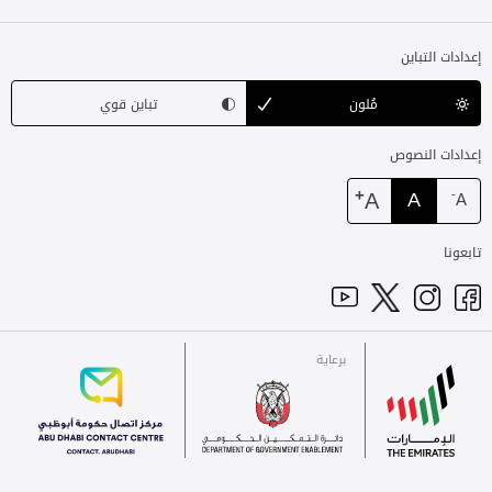
إعدادات التباين
مُلون
تباين قوي
إعدادات النصوص
+
A
A
-
A
تابعونا
برعاية
للاتصال
الإمارات
برعاية