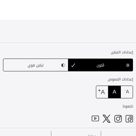
إعدادات التباين
مُلون
تباين قوي
إعدادات النصوص
+
A
A
-
A
تابعونا
برعاية