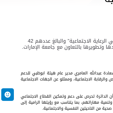
نظمت دائرة تنمية المجتمع - أبوظبي، حفلاً لخريجي الدفعة الثانية من برنامج "بناء القدرات لمهنيّي الرعاية الاجتماعية" والبالغ عددهم 42
دها وتطويرها بالتعاون مع جامعة الإمارات.
دة عبدالله العامري مدير عام هيئة
ابوظبي للدعم
ص والرقابة الاجتماعية، وممثلو عن الجهات الاجتماعية
م
 أن الدائرة تحرص على دعم وتمكين القطاع الاجتماعي
وتنمية مهاراتهم، بما يتناسب مع رؤيتها الرامية إلى
صحية من الناحيتين النفسية والاجتماعية.