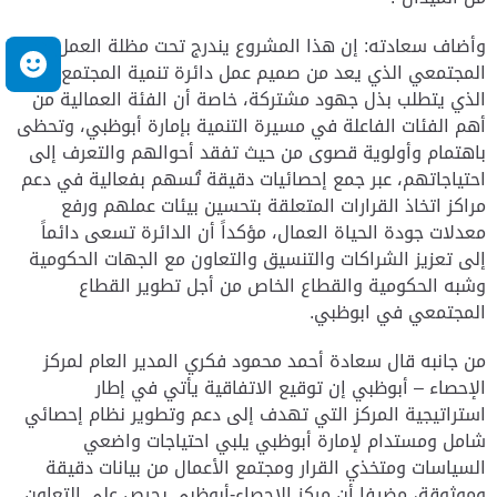
وأضاف سعادته: إن هذا المشروع يندرج تحت مظلة العمل
م
المجتمعي الذي يعد من صميم عمل دائرة تنمية المجتمع، الأمر
الذي يتطلب بذل جهود مشتركة، خاصة أن الفئة العمالية من
أهم الفئات الفاعلة في مسيرة التنمية بإمارة أبوظبي، وتحظى
باهتمام وأولوية قصوى من حيث تفقد أحوالهم والتعرف إلى
احتياجاتهم، عبر جمع إحصائيات دقيقة تُسهم بفعالية في دعم
مراكز اتخاذ القرارات المتعلقة بتحسين بيئات عملهم ورفع
معدلات جودة الحياة العمال، مؤكداً أن الدائرة تسعى دائماً
إلى تعزيز الشراكات والتنسيق والتعاون مع الجهات الحكومية
وشبه الحكومية والقطاع الخاص من أجل تطوير القطاع
المجتمعي في ابوظبي.
من جانبه قال سعادة أحمد محمود فكري المدير العام لمركز
الإحصاء – أبوظبي إن توقيع الاتفاقية يأتي في إطار
استراتيجية المركز التي تهدف إلى دعم وتطوير نظام إحصائي
شامل ومستدام لإمارة أبوظبي يلبي احتياجات واضعي
السياسات ومتخذي القرار ومجتمع الأعمال من بيانات دقيقة
وموثوقة، مضيفا أن مركز الإحصاء-أبوظبي يحرص على التعاون