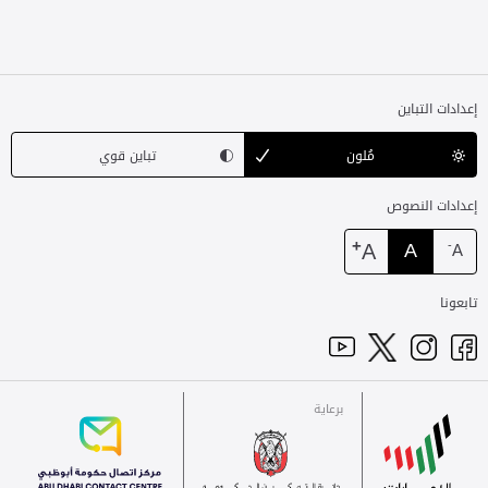
إعدادات التباين
مُلون
تباين قوي
إعدادات النصوص
+
A
A
-
A
تابعونا
برعاية