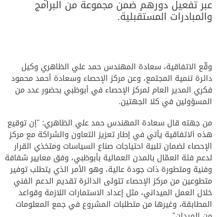
عبر تفعيل دورهم ضمن مجموعة من البرامج
والمبادرات المستقبلية.
وقّع الاتفاقية، سعادة المهندس حمد علي الظاهري وكيل
دائرة تنمية المجتمع، وعن مركز الإحصاء وسعادة أحمد محمود
فكري المدير العام لمركز الإحصاء في أبوظبي بحضور عدد من
المسؤولين في كلا الجهتين.
من جهته قال سعادة المهندس حمد علي الظاهري: "إن توقيع
هذه الاتفاقية يأتي في إطار تعزيز التعاون والشراكة مع مركز
الإحصاء لضمان تلبية احتياجات صناع السياسات ومتخذي القرار
لدعم فئة العمّال بالمدن العمالية بأبوظبي، وفق معايير شفافة
وفنية ومتطورة ذات جودة عالية، وهو الأمر الذي يتطلب توفير
متطوعين من مركز الإحصاء تتولى الدائرة تقديم الدعم الفني
خلال العمل الميداني، مثل إعداد الاستمارات اللازمة وقواعد
المطابقة، وغيرها من متطلبات المشروع في جمع المعلومات
من الميدان".