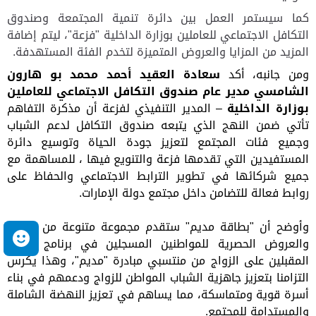
كما سيستمر العمل بين دائرة تنمية المجتمعة وصندوق
التكافل الاجتماعي للعاملين بوزارة الداخلية "فزعة"، ليتم إضافة
المزيد من المزايا والعروض المتميزة لتخدم الفئة المستهدفة.
ومن جانبه، أكد
سعادة العقيد أحمد محمد بو هارون
الشامسي مدير عام صندوق التكافل الاجتماعي للعاملين
بوزارة الداخلية
– المدير التنفيذي لفزعة أن مذكرة التفاهم
تأتي ضمن النهج الذي يتبعه صندوق التكافل لدعم الشباب
وجميع فئات المجتمع لتعزيز جودة الحياة وتوسيع دائرة
المستفيدين التي تقدمها فزعة والتنويع فيها ، للمساهمة مع
جميع شركائها في تطوير الترابط الاجتماعي والحفاظ على
روابط فعالة للتضامن داخل مجتمع دولة الإمارات.
وأوضح أن "بطاقة مديم" ستقدم مجموعة متنوعة من المزايا
م
والعروض الحصرية للمواطنين المسجلين في برنامج تأهيل
المقبلين على الزواج من منتسبي مبادرة "مديم"، وهذا يكرس
التزامنا بتعزيز جاهزية الشباب المواطن للزواج ودعمهم في بناء
أسرة قوية ومتماسكة، مما يساهم في تعزيز النهضة الشاملة
والمستدامة للمجتمع.