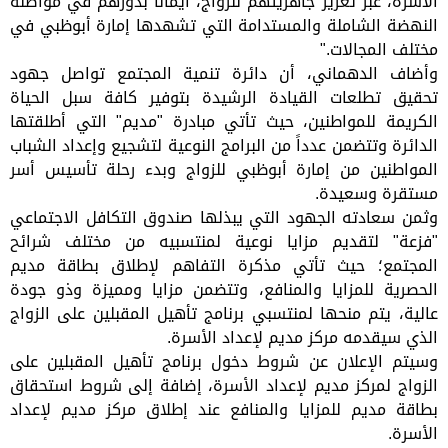
الأسرة، عبر تعزيز جاهزيتهم للزواج، ايماناً بدورهم في مواصلة
النهضة الشاملة والمستدامة التي تشهدها إمارة أبوظبي في
مختلف المجالات."
وأضاف الدهماني، أن دائرة تنمية المجتمع تواصل جهود
تحقيق تطلعات القيادة الرشيدة بتوفير كافة سبل الحياة
الكريمة للمواطنين، حيث تأتي مبادرة "مديم" التي أطلقتها
الدائرة وتتضمن عدداً من البرامج النوعية لتشجيع وإعداد الشباب
المواطنين من إمارة أبوظبي للزواج وبدء رحلة تأسيس أسر
مستقرة وسعيدة.
وثمن سعادته الجهود التي يبذلها صندوق التكافل الاجتماعي
"فزعة" لتقديم مزايا نوعية لمنتسبيه من مختلف شرائح
المجتمع؛ حيث تأتي مذكرة التفاهم لإطلاق بطاقة مديم
الحصرية للمزايا والمنافع، وتتضمن مزايا ومميزة وذو جودة
عالية، يتم منحها لمنتسبي برنامج تأهيل المقبلين على الزواج
الذي سيقدمه مركز مديم لإعداد الأسرة.
وسيتم الإعلان عن شروط دخول برنامج تأهيل المقبلين على
الزواج لمركز مديم لإعداد الأسرة، إضافة إلى شروط استحقاق
بطاقة مديم للمزايا والمنافع عند إطلاق مركز مديم لإعداد
الأسرة.