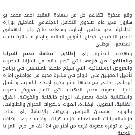
وقع مذكرة التفاهم كل من سعادة العقيد أحمد محمد بو
هارون مدير عام صندوق التكافل الاجتماعي للعاملين بوزارة
الداخلية عضو مجلس الإدارة، وسعادة مازن جابر الدهماني
المدير التنفيذي لقطاع الشؤون المالية والإدارية بدائرة تنمية
المجتمع - أبوظبي.
وتهدف المذكرة
، إلى
إطلاق "بطاقة مديم للمزايا
والمنافع" من فزعة،
التي تضم
باقة
من المزايا
الحصرية
والعروض الاس
تثنائية
، التي سيتم منحها للمنتسبين في برنامج
تأهيل المقبلين على الزواج في مبادرة مديم من مواطني إمارة
أبوظبي، والتي سيقدمها مركز مديم لإعداد الأسرة، وتشمل
المزايا عضوية مديم الذهبية التي تتميز بعروض حصرية
واستثنائية خاصة بمصاريف الزواج كالقاعة والكوشة، الفرق
الغنائية، التصوير، الإضاءة، الصوت، ديكورات الجدران والطاولات،
والورود، وفستان العروس وغيرها، بالإضافة إلى متاجر
فزعة،السيارات المستعملة، فزعة هيلث، وفزعة دارك، إضافة
إلى ما توفره عضوية فزعة من أكثر من 24 ألف من حزم المزايا
النوعية.