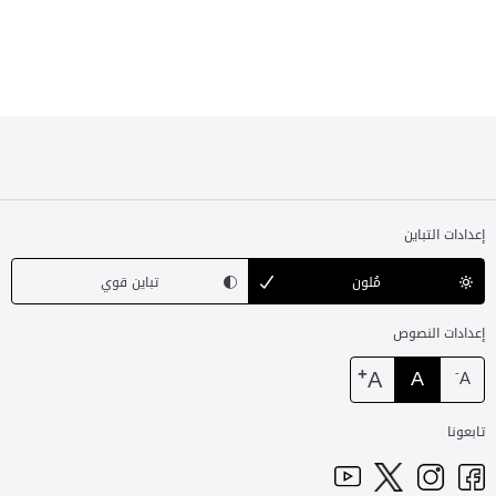
إعدادات التباين
مُلون
تباين قوي
إعدادات النصوص
+
A
A
-
A
تابعونا