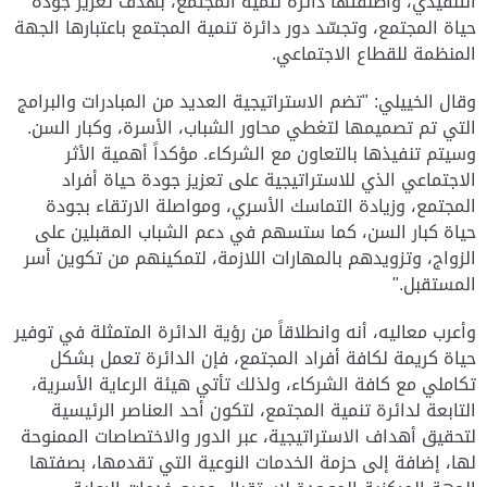
التنفيذي، وأطلقتها دائرة تنمية المجتمع، بهدف تعزيز جودة
حياة المجتمع، وتجسّد دور دائرة تنمية المجتمع باعتبارها الجهة
المنظمة للقطاع الاجتماعي.
وقال الخييلي: "تضم الاستراتيجية العديد من المبادرات والبرامج
التي تم تصميمها لتغطي محاور الشباب، الأسرة، وكبار السن.
وسيتم تنفيذها بالتعاون مع الشركاء. مؤكداً أهمية الأثر
الاجتماعي الذي للاستراتيجية على تعزيز جودة حياة أفراد
المجتمع، وزيادة التماسك الأسري، ومواصلة الارتقاء بجودة
حياة كبار السن، كما ستسهم في دعم الشباب المقبلين على
الزواج، وتزويدهم بالمهارات اللازمة، لتمكينهم من تكوين أسر
المستقبل."
وأعرب معاليه، أنه وانطلاقاً من رؤية الدائرة المتمثلة في توفير
حياة كريمة لكافة أفراد المجتمع، فإن الدائرة تعمل بشكل
تكاملي مع كافة الشركاء، ولذلك تأتي هيئة الرعاية الأسرية،
التابعة لدائرة تنمية المجتمع، لتكون أحد العناصر الرئيسية
لتحقيق أهداف الاستراتيجية، عبر الدور والاختصاصات الممنوحة
لها، إضافة إلى
حزمة الخدمات النوعية التي تقدمها، بصفتها