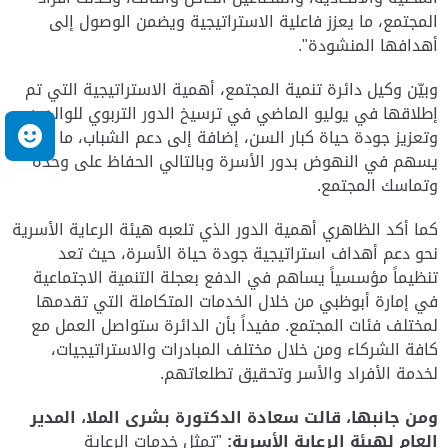
المجتمع، ما يعزز فاعلية الاستراتيجية ويضمن الوصول إلى
أهدافها المنشودة".
وبيّن وكيل دائرة تنمية المجتمع، أهمية الاستراتيجية التي تم
إطلاقها في يوليو الماضي في ترسيخ الدور التربوي للوالدين
وتعزيز جودة حياة كبار السن، إضافة إلى دعم الشباب، ما
م
يسهم في النهوض بدور الأسرة وبالتالي الحفاظ على وحدة
وتماسك المجتمع.
كما أكد الظاهري أهمية الدور الذي تلعبه هيئة الرعاية الأسرية
نحو دعم أهداف استراتيجية جودة حياة الأسرة، حيث تعد
تنظيماً مؤسسياً يساهم في الدفع بعجلة التنمية الاجتماعية
في إمارة أبوظبي من خلال الخدمات المتكاملة التي تقدمها
لمختلف فئات المجتمع. مفيداً بأن الدائرة ستواصل العمل مع
كافة الشركاء ومن خلال مختلف المبادرات والاستراتيجيات،
لخدمة الأفراد والأسر وتحقيق تطلعاتهم.
ومن جانبها، قالت سعادة الدكتورة بشرى الملا، المدير
العام لهيئة الرعاية الأسرية:
"تمثل خدمات الرعاية