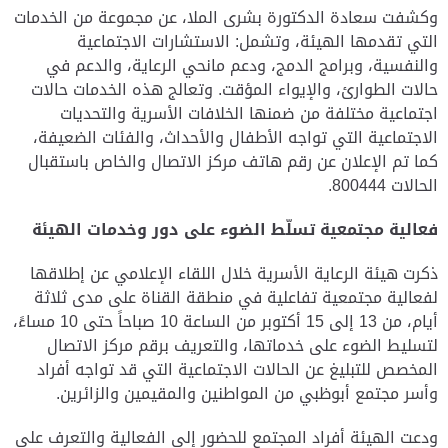
وكشفت سعادة الدكتورة بشرى الملا، عن مجموعة من الخدمات
التي تقدمها الهيئة، وتشمل: الاستشارات الاجتماعية
والنفسية، وبرامج الدمج، ودعم مانحي الرعاية، والدعم في
حالات الطوارئ، والإيواء المؤقت. وتعالج هذه الخدمات حالات
اجتماعية مختلفة من ضمنها الخلافات الأسرية والتحديات
الاجتماعية التي تواجه الأطفال والأحداث، والفئات الضعيفة
،
كما تم الإعلان عن رقم هاتف مركز الاتصال والخاص باستقبال
الحالات 800444.
فعالية مجتمعية تسلّط الضوء على دور وخدمات الهيئة
ذكرت هيئة الرعاية الأسرية خلال اللقاء الإعلامي عن إطلاقها
لفعالية مجتمعية تفاعلية في منطقة القناة على مدى ثلاثة
أيام، من
13
إلى
15
أكتوبر من الساعة
10
صباحاً حتى
10
مساءً،
لتسليط الضوء على خدماتها، والتعريف برقم مركز الاتصال
المخصص للتبليغ عن الحالات الاجتماعية التي قد تواجه أفراد
وأسر مجتمع أبوظبي من المواطنين والمقيمين والزائرين.
ودعت الهيئة أفراد المجتمع للحضور إلى الفعالية والتعرف على