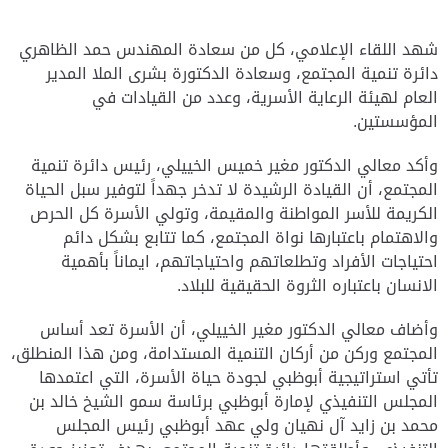
شهد اللقاء الإعلامي، كل من سعادة المهندس حمد الظاهري
دائرة تنمية المجتمع، وسعادة الدكتورة بشرى الملا المدير
العام لهيئة الرعاية الأسرية، وعدد من القيادات في
المؤسستين.
وأكد معالي الدكتور مغير خميس الخييلي، رئيس دائرة تنمية
المجتمع، أن القيادة الرشيدة لا تدخر جهداً لتوفير سبل الحياة
الكريمة للأسر المواطنة والمقيمة، وتولي الأسرة كل الحرص
والاهتمام باعتبارها نواة المجتمع، كما تتابع بشكل دائم
احتياجات الأفراد وتطلعاتهم واحتياجاتهم، ايماناً بأهمية
الانسان باعتباره الثروة الحقيقية للبلاد.
وأضاف معالي الدكتور مغير الخييلي، أن الأسرة تعد أساس
المجتمع وركن من أركان التنمية المستدامة، ومن هذا المنطلق،
تأتي استراتيجية أبوظبي لجودة حياة الأسرة، التي اعتمدها
المجلس التنفيذي لإمارة أبوظبي برئاسة سمو الشيخ خالد بن
محمد بن زايد آل نهيان ولي عهد أبوظبي رئيس المجلس