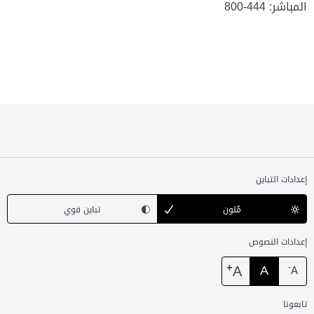
المباشر:
800-444
إعدادات التباين
مُلون
تباين قوي
إعدادات النصوص
+
A
A
-
A
تابعونا