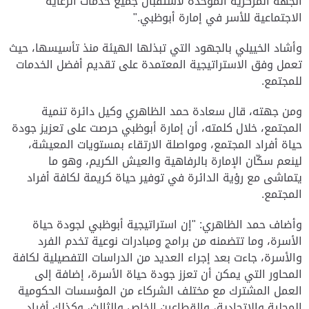
الجهة المركزية الموحدة لاستقبال جميع خدمات الرعاية
الاجتماعية للأسر في إمارة أبوظبي."
وأشاد الخييلي بالجهود التي تبذلها الهيئة منذ تأسيسها، حيث
تعمل وفق الاستراتيجية المعتمدة على تقديم أفضل الخدمات
للمجتمع.
ومن جهته، قال سعادة حمد الظاهري وكيل دائرة تنمية
المجتمع، خلال كلمته، أن إمارة أبوظبي حرصت على تعزيز جودة
حياة أفراد المجتمع، ومواصلة الارتقاء بمستويات المعيشة،
لينعم سكّان الإمارة بالرفاهية والعيش الكريم، وهو ما
يتماشى مع رؤية الدائرة في توفير حياة كريمة لكافة أفراد
المجتمع.
وأضاف حمد الظاهري
:
"إن استراتيجية أبوظبي لجودة حياة
الأسرة، وما تتضمنه من برامج ومبادرات نوعية تخدم الفرد
والأسرة، جاءت بعد إجراء العديد من الدراسات التفصيلية لكافة
المحاور التي يمكن أن تعزز جودة حياة الأسرة، إضافة إلى
العمل المشترك مع مختلف الشركاء من المؤسسات الحكومية
المحلية والاتحادية، والقطاعين الخاص والثالث، وكذلك أفراد