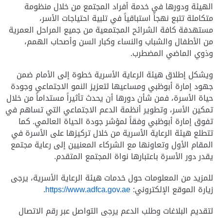
الهيئة ودورها في خدمة أفراد المجتمع من خلال منظومة
متكاملة تتبع نهجاً استباقياً في تلبية احتياجات الأسر،
مستهدفة كافة الشرائح المجتمعية من جميع المراحل العمرية
من الأطفال والشباب والنساء وكبار السن وأصحاب الهمم،
وذوي الماضي المضطرب.
ويشكل إطلاق هيئة الرعاية الأسرية خطوة إلى الأمام ضمن
جهود إمارة أبوظبي ومساعيها لتعزيز النمو الاجتماعي وجودة
حياة الأسرة، فمن شأن دورها أن يحدث تأثيراً مستداماً من خلال
تمكين الأسر، وتطوير أنظمة الدعم الاجتماعي التي تساهم في
تفوق إمارة أبوظبي وفقاً لمؤشر جودة الحياة العالمي. كما
تتطلع هيئة الرعاية الأسرية من خلال تركيزها على الأسرة في
المقام الأول وتعاونها مع الشركاء المعنيين إلى رعاية مجتمع
يقدر دور الأسرة باعتبارها نواة المجتمع المتقدم.
للمزيد من المعلومات حول خدمات هيئة الرعاية الأسرية، يرجى
زيارة الموقع الإلكتروني:
https://www.adfca.gov.ae
.
لتقديم البلاغات وطلب الدعم يرجى التواصل عبر رقم الاتصال