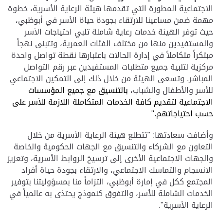
الاجتماعية المطورة التي تقدمها هيئة الرعاية الأسرية، خطوة
مهمة ضمن مساعينا للارتقاء بجودة
حياة
الأسر في أبوظبي،
حيث توفر الهيئة خدمات رعاية شاملة تلبي احتياجات الأسر
والمستفيدين منها من مختلف الفئات العمرية، وتتبنى نهجاً
مبتكراً متكاملاً في إدارة الحالات باعتبارها نقطة تواصل واحدة
مركزية لتلبية جميع متطلبات المستفيدين عبر رقم التواصل
المباشر. وتسعى الهيئة من خلال ذلك إلى التمكين الاجتماعي
للأسر والأطفال والشباب،
بالتنسيق مع جميع
المؤسسات
الاجتماعية لتقديم كافة الخدمات المتكاملة اللازمة للأسر على
حسب احتياجاتهم."
وأضافت سعادتها: "تتطلع هيئة الرعاية الأسرية من خلال
التعاون مع الشركاء والتنسيق مع الجهات الحكومية والخاصة
والجهات الاجتماعية الأخرى إلى ترسيخ الروابط الأسرية، وتعزيز
الانسجام والتماسك الاجتماعي، والارتقاء بجودة حياة أفراد
المجتمع ككل في إمارة أبوظبي، التزاماً منا بمسؤوليتنا بتوفير
الخدمات
الشاملة للأسر، والتفوق كنموذج يحتذى به عالمياً في
الرعاية الأسرية".