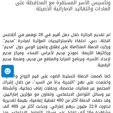
وتأسيس الأسر المستقرة مع المحافظة على
العادات والتقاليد الاماراتية الأصيلة.
تم تقديم الجائزة خلال حفل أقيم في 28 نوفمبر في أتلانتس
النخلة، دبي، احتفاءً بالاستراتيجيات المؤثرة لمبادرة "مديم".
وركزت الحملة المتكاملة على إطلاق وتعزيز الوعي حول "مديم"
وركائزها الأربعة: نموذج مِديم لأعراس النساء، ومركز مِديم
لإعداد الأسرة، وبرنامج المزايا والمنافع من مِديم، ومنصة مِديم
الرقمية.
م
كما صُممت الحملة لتسليط الضوء على قيم الزواج والأسرة،
واعتمدت على نهج "التجربة بدلاً من السرد"، من خلال إشراك
المجتمع عبر فعاليات مخصصة، وحفلات زفاف جماعية، وأنشطة
عبر وسائل التواصل الاجتماعي، وتعاون مع مؤثرين إماراتيين.
وقد حققت الحملة أكثر من 460 تغطية إعلامية، بقيمة تقديرية
تجاوزت 22.9 مليون درهم إماراتي، وجذبت أكثر من 489 ألف
مشاهدة و16 ألف تفاعل على وسائل التواصل الاجتماعي منذ