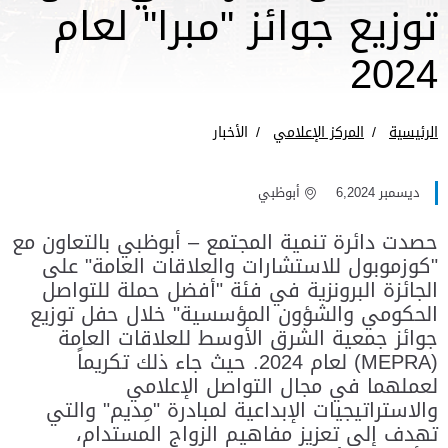
توزيع جوائز "مبرا" لعام
2024
الرئيسية
المركز الإعلامي
الأخبار
ديسمبر 6,2024
أبوظبي
حصدت دائرة تنمية المجتمع – أبوظبي بالتعاون مع
"كوزموبول للاستشارات والعلاقات العامة" على
الجائزة البرونزية في فئة "أفضل حملة للتواصل
الحكومي والشؤون المؤسسية" خلال حفل توزيع
جوائز جمعية الشرق الأوسط للعلاقات العامة
(MEPRA) لعام 2024. حيث جاء ذلك تكريماً
لعملهما في مجال التواصل الإعلامي
والاستراتيجيات الإبداعية لمبادرة "مِديم" والتي
تهدف إلى تعزيز مفاهيم الزواج المستدام،