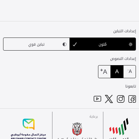
إعدادات التباين
مُلون
تباين قوي
إعدادات النصوص
+
A
A
-
A
تابعونا
برعاية