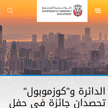
الدائرة و"كوزموبول"
تحصدان جائزة في حفل