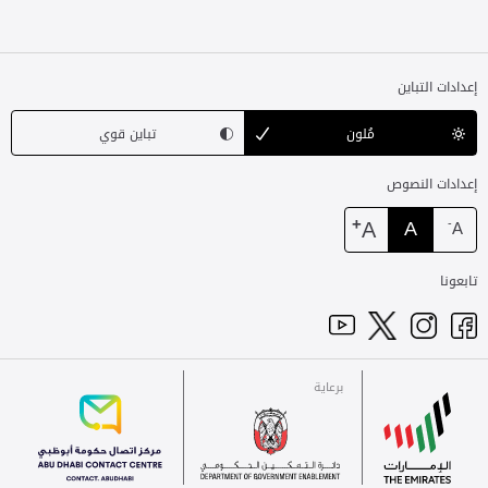
إعدادات التباين
مُلون
تباين قوي
إعدادات النصوص
+
A
A
-
A
تابعونا
برعاية