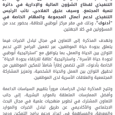
التنفيذي لقطاع الشؤون المالية والإدارية في دائرة
تنمية المجتمع
،
وسيف عتيق الفلاحي، نائب الرئيس
التنفيذي لدعم أعمال المجموعة والمهام الخاصة في
"أدنوك"
، وذلك في مقر مركز أبوظبي للطاقة، بحضور عدد من
المسؤولين في كلا الجهتين.
وتهدف المذكرة إلى التعاون في مجال تبادل الخبرات فيما
يتعلق بجودة حياة الموظفين، عبر تفعيل البرامج التي تدعم
التوازن بين الحياة والعمل، بما يتوافق مع "استراتيجية أبوظبي
لجودة حياة الأسرة"، واستراتيجية "طاقة للارتقاء بجودة الحياة"
الخاصة بأدنوك، التي تتضمن إطاراً شاملاً لتمكين الموظفين من
تحقيق التوازن بين العمل والحياة الشخصية، وتعزيز المشاركة
المجتمعية والعلاقات الأسرية لدى الموظفين.
وتتيح المذكرة تبادل الدراسات
مروراً بتقييم السياسات الداعمة
وأفضل الممارسات المتعلقة بالموارد البشرية، إلى جانب
التعاون المشترك في تطوير منهجيات علمية في مجال البحث
الاجتماعي والأكاديمي عن طريق تبادل الخبرات والموارد
والمعرفة، والمساهمة في إعداد ودعم برامج التمكين ودمج