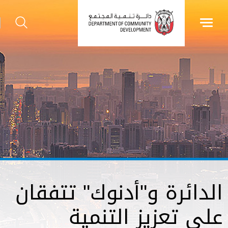
الدائرة و"أدنوك" تتفقان
على تعزيز التنمية