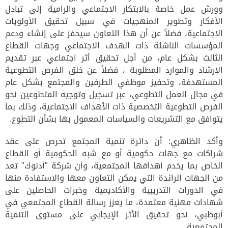
وورش عمل خاصة بالابتكار الاجتماعي والرامية إلى تبادل
الأفكار وتطوير المنهجيات في سبيل تحقيق الأولويات
الاجتماعية، فضلاً عن أن هذا التعاون سيحفز على إنشاء ودعم
المؤسسات الناشئة ذات الهدف الاجتماعي وجهات القطاع
الثالث بشكل عام، من أجل تحقيق أثر اجتماعي عبر تقديم
الإرشاد والموارد المطلوبة ، فضلاً عن خلق الفرص التطوعية
المستهدفة، وتحفيز موظفي الطرفين والمجتمع بشكل عام
في مجال العمل التطوعي، عبر تسجيل وتوجيه المتطوعين نحو
الفرص التطوعية التخصصية ذات الأهداف الاجتماعية، وذلك بما
يتوافق مع التشريعات والسياسات المعمول بها بشأن التطوع.
وأكد
الظاهري
: أن دائرة تنمية المجتمع تحرص على عقد
شراكات مع جهات حكومية أو مع شبه الحكومية أو القطاع
الخاص بما يخدم أهدافها المجتمعية، وأن شركة "أدنوك" تعد
من الجهات الرائدة التي يمكن التعاون معها والاستفادة منها
في الدورات التدريبية والأكاديمية وخبرات الحاصلين على
شهادات مهنية معتمدة، ما يعزز رسالة القطاع المجتمعي في
أبوظبي،
نحو تحقيق الأثر الإيجابي على مستوى التنمية
المجتمعية.