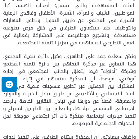
الفئات المستهدفة والتي تشمل: أصحاب الهمم، كبار
المواطنين، الشباب والمرأة، الأسرة، الأطفال وفاقدي الرعاية
الأسرية في المجتمع، عن طريق التمويل وتطوير المهارات
والتوظيف. كما سيتعاون الطرفان في خلق فرص تطوعية
مستهدفة، وتشجيع موظفيهم على المشاركة بفعالية في
العمل التطوعي للمساهمة في تعزيز التنمية المجتمعية.
وثمّن سعادة حمد علي الظاهري، وكيل دائرة تنمية المجتمع،
هذا التعاون عبر مذكرة التفاهم بين دائرة تنمية المجتمع
وشركة "أدنوك" فيما يتعلق بالجانب المجتمعي في إمارة
أبوظبي، موضحاً، أن المذكرة
ستسهم في إثراء التعاون
م
المشترك بين الجهتين عبر تطوير منهجيات علمية في مجال
البحث الاجتماعي والأكاديمي عن طريق تبادل الخبرات والموارد
والمعرفة،
فضلاً عن دورها في تبادل التقارير الخاصة بالرصد
الاجتماعي المسموح بتبادلها، والتعاون بين الطرفين لاقتراح و
تنفيذ مبادرات اجتماعية مبتكرة ذات أثر اجتماعي موجهة لحل
التحديات الاجتماعية المرصودة
.
وأضاف سعادته، أن المذكرة ستلزم الطرفين على تنفيذ ندوات