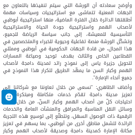
وأوضح سعادته أن الورشة التي سيتم تنفيذها بالتعاون مع
الجهات المعنية تتماشى مع استراتيجيات وسياسات مهمة
أطلقتها الدائرة خلال الفترة الماضية، منها استراتيجية أبوظبي
لأصحاب الهمم واستراتيجية جودة الحياة والاستراتيجية
التأسيسية للمعيشة، إلى جانب سياسة الرياضة للجميع،
وتشكّل الورشة منصة تفاعلية وحيوية للخبراء والمتخصصين في
هذا المجال، من قادة الجهات الحكومية في أبوظبي وممثلي
القطاعين الخاص والثالث بهدف توحيد وصياغة المسارات
لتحويل جزيرة ياس إلى نموذج رائد لمدينة دامجة لأصحاب
الهمم وكبار السن ما يمهّد الطريق لتكرار هذا النموذج في
جميع أنحاء الإمارة".
وأضاف الظاهري: "نسعى من خلال تعاوننا مع شركائنا إلى
تعزيز مدينة دامجة تقدّم خدمات متكاملة ومبتكرة تلبي
م
احتياجات كلّ من أصحاب الهمم وكبار السنّ، من خلال توفير
وسائل النقل المناسبة والمرافق والمنشآت العامة والخدمات
الرقمية ذات الوصول السهل، ونتطلّع إلى توسيع هذه التجربة
الرائدة لتشمل مناطق أخرى من أبوظبي، بما يسهم في تعزيز
مكانة الإمارة كمدينة دامجة وصديقة لأصحاب الهمم وكبار