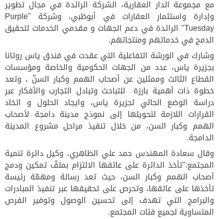
مع مجموعة الدار العقارية، ال
شركة الرائدة في مجال تطوير
وإدارة واستثمار العقارات في أبوظبي
، وشركة "
Purple
Tuesday
" الرائدة في دعم الجهات و مقدمي الخدمات لتحقيق
الدمج في خدماتهم ومنتجاتهم.
وشارك في الورشة التفاعلية التي عقدت في فندق ياس روتانا
بجزيرة ياس، عدد من الجهات الحكومية والخاصة ومؤسسات
القطاع الثالث وممثلين عن أصحاب الهمم وكبار السنّ ، وتعد
خطوة ذات أهمية بارزة للتباحث وتبادل التجارب والأفكار عبر
دراسة الوضع الحالي لجزيرة ياس، وايجاد الحلول و اتخاد
القرارات اللازمة لتحويلها إلى نموذج مدينة دامجة لأصحاب
الهمم وكبار السن، من خلال تنفيذ مراحل مشروع المدينة
الدامجة.
وقال سعادة المهندس حمد علي الظاهري، وكيل دائرة تنمية
المجتمع:"تأخذ الدائرة على عاتقها الالتزام بملفّ تمكين ودمج
أصحاب الهمم وكبار السن، حيث تعد رسالة ومهمّة رئيسة
تأخذها على عاتقها، وتحرص على تحقيقها عبر تنفيذ المبادرات
والبرامج التي تهدف إلى تحسين الوصول وتوفير الفرص
المتساوية لجميع فئات المجتمع.