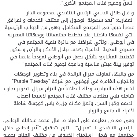
السنّ وجميع فئات المجتمع الأخرى".
و قال طلال الذيابي الرئيس التنفيذي لمجموعة الدار
العقارية:
"تُعد سهولة الوصول إلى مختلف الخدمات والمرافق
عنصراً حيوياً في المجتمع المتكامل، وهي من الجوانب الرئيسية
التي نضعها بالاعتبار عند تخطيط مجتمعاتنا ووجهاتنا العصرية
في أبوظبي. وتأتي شراكتنا مع دائرة تنمية المجتمع في
مشروع المدينة الدامجة بهدف تبادل الأفكار والرؤى وتمكين
تخطيط المشاريع بشكل يجعل من أبوظبي نموذجاً عالمياً في
توفير بيئة عيش مناسبة ودامجة لجميع فئات المجتمع".
من جانبها، تعاونت ميرال الرائدة في بناء وتطوير الوجهات
والتجارب الغامرة في أبوظبي، مع
شركة "
Purple Tuesday
"
لدعم هذه المبادرة. وذلك انطلاقاً من التزام ميرال بتطوير تجارب
شاملة تلبي تطلعات مختلف فئات المجتمع لاسيما أصحاب
الهمم وكبار السن، وتعزز مكانة جزيرة ياس كوجهة شاملة
لأفراد المجتمع والزوار.
وفي معرض تعليقه على المبادرة، قال محمد عبدالله الزعابي،
الرئيس التنفيذي لـ "ميرال": "نلتزم بتحقيق تأثير إيجابي داخل
مجتمعنا مع ضمان استمتاع الضيوف من مختلف الفئات بجميع