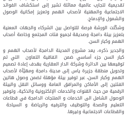
تقديمية لتجارب عالمية مماثلة تشير إلى استكشاف الفوائد
الاجتماعية والمهنية لأصحاب الهمم وتعزيز إمكانية الوصول
والشمول والإدماج.
وشكّلت الورشة فرصة للتواصل بين الشركاء والجهات المعنية
بتعزيز بيئة دامجة وصديقة لجميع فئات المجتمع وخاصة أصحاب
الهمم وكبار السن.
والجدير ذكره، يعد مشروع المدينة الدامجة لأصحاب الهمم و
كبار السن جزء أساسي ضمن اتفاقية التعاون التي تم
توقيعها بين الدائرة وشركة الدار العقارية بهدف إعادة تصميم
وتحويل منطقة جزيرة ياس إلى مدينة دامجة ومهيَّأة لأصحاب
الهمم وكبار السن، عبر توفير بيئة مؤهلة تضمن وصول هاتين
الفئتين إلى الأماكن والمرافق العامة ووسائل النقل والبيئة
الرقمية من حيث القنوات والخدمات الإلكترونية والذكية، وتوفير
الوصول الشامل الى الخدمات و المنتجات الدامجة في قطاعات
التعليم والصحة والتوظيف والترفيه والرياضة و السياحة
والقطاعات الاجتماعية وغيرها.