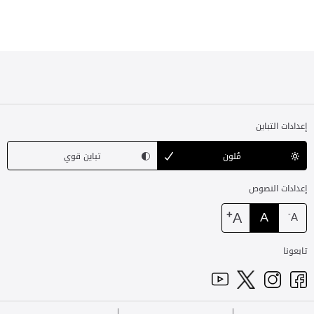
إعدادات التباين
مُلون
تباين قوي
إعدادات النصوص
+
A
A
-
A
تابعونا