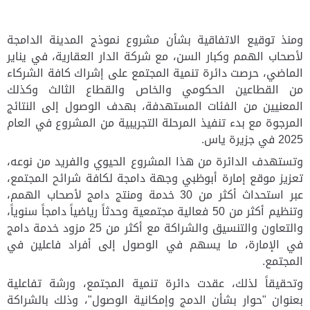
ومنذ توقيع الاتفاقية بشأن مشروع نموذج المدينة الدامجة
لأصحاب الهمم وكبار السن، مع شركة الدار العقارية، في يناير
الماضي، حرصت دائرة تنمية المجتمع على إشراك كافة الشركاء
من القطاعين الحكومي والخاص والقطاع الثالث وكذلك
المعنيين من الفئات المستهدفة، بهدف الوصول إلى النتائج
المرجوة مع بدء تنفيذ المرحلة التجريبية من المشروع في العام
2025 في جزيرة ياس.
وتستهدف الدائرة من هذا المشروع الحيوي والفريد من نوعه،
تعزيز موقع إمارة أبوظبي وجهة دامجة لكافة شرائح المجتمع،
عبر استحداث أكثر من 30 خدمة ومنتج دامج لأصحاب الهمم،
وتنظيم أكثر من 50 فعالية مجتمعية وحدثاً رياضياً دامجاً سنوياً،
والتعاون والتنسيق والشراكة مع أكثر من 25 مزود خدمة دامج
في الإمارة، ما يسهم في الوصول إلى أفراد فاعلين في
المجتمع.
وتحقيقاً لذلك، عقدت دائرة تنمية المجتمع، ورشة تفاعلية
بعنوان
"حوار بشأن الدمج وإمكانية الوصول"، وذلك بالشراكة