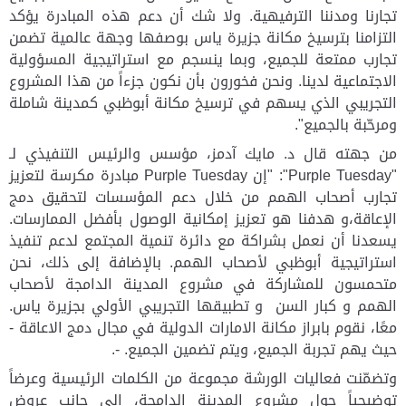
تجارنا ومدننا الترفيهية. ولا شك أن دعم هذه المبادرة يؤكد
التزامنا بترسيخ مكانة جزيرة ياس بوصفها وجهة عالمية تضمن
تجارب ممتعة للجميع، وبما ينسجم مع استراتيجية المسؤولية
الاجتماعية لدينا. ونحن فخورون بأن نكون جزءاً من هذا المشروع
التجريبي الذي يسهم في ترسيخ مكانة أبوظبي كمدينة شاملة
ومرحّبة بالجميع".
من جهته قال د. مايك آدمز، مؤسس والرئيس التنفيذي لـ
"
Purple Tuesday
": "إن
Purple Tuesday
مبادرة مكرسة لتعزيز
تجارب أصحاب الهمم من خلال دعم المؤسسات لتحقيق دمج
الإعاقة،و هدفنا هو تعزيز إمكانية الوصول بأفضل الممارسات.
يسعدنا أن نعمل بشراكة مع دائرة تنمية المجتمع لدعم تنفيذ
استراتيجية أبوظبي لأصحاب الهمم. بالإضافة إلى ذلك، نحن
متحمسون للمشاركة في مشروع المدينة الدامجة لأصحاب
الهمم و كبار السن و تطبيقها التجريبي الأولي بجزيرة ياس.
معًا، نقوم بابراز مكانة الامارات الدولية في مجال دمج الاعاقة -
حيث يهم تجربة الجميع، ويتم تضمين الجميع. -.
وتضمّنت فعاليات الورشة مجموعة من الكلمات الرئيسية وعرضاً
توضيحياً حول مشروع المدينة الدامجة، إلى جانب عروض