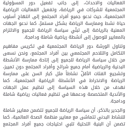
الفعاليات والاحداث، إلى جانب تفعيل دور المسؤولية
المجتمعية للشركات في الرياضة، وتفعيل الفعاليات الرياضية
المجتمعية، حيث ندعو جميع أفراد المجتمع إلى انتهاج أسلوب
حياة نشط وممارسة الرياضة بشكل مستمرّ، كما ندعو الجهات
المعنية بالرياضة إلى تبنّي سياسة الرياضة للجميع والالتزام
بالمعايير للوصول إلى أنشطة رياضية شاملة ودامجة.
وتناول الورشة دور الرياضة المجتمعية في تكريس مفاهيم
التكامل والتلاحم المجتمعي بين أفراد المجتمع، ونحن نسعى
من خلال سياسة الرياضة للجميع إلى إتاحة ممارسة الأنشطة
البدنية والرياضية أمام جميع شرائح وأفراد المجتمع دون تمييز،
وتشجيع الفئات الأقلّ نشاطاً مثل كبار السن على ممارسة
الرياضة والانخراط في الأنشطة الرياضية المجتمعية، كما
نهدف من خلال هذه السياسة إلى تنظيم عمل الجهات
والأندية المتخصصة ودعمها في تنظيم فعاليات رياضية شاملة
ودامجة.
والجدير بالذكر، أن سياسة الرياضة للجميع تتضمن معايير شاملة
للنشاط البدني تتماشى مع معايير منظمة الصحة العالمية، كما
تضمن أن البنية التحتية تلبي احتياجات جميع أفراد المجتمع