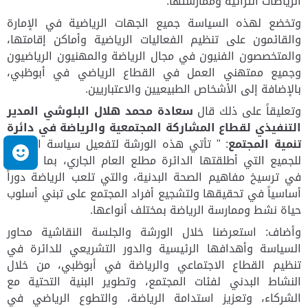
الرياضات التراثية وممارستها.
وتخضع لهذه السياسة جميع الجهات الرياضية في الإمارة
والقائمون على تنظيم الفعاليات الرياضية وأماكن إقامتها،
والمتخصصون الفنيون في مجال الرياضة والمهنيون الرياضيون
وجميع ممتهني العمل في القطاع الرياضي في أبوظبي،
بالإضافة إلى الأشخاص الطبيعيين والاعتباريين.
وتعليقاً على ذلك قال
سعادة محمد هلال البلوشي المدير
التنفيذي لقطاع المشاركة المجتمعية والرياضة في دائرة
تنمية المجتمع
: " تأتي هذه الورشة لتفعيل سياسة الرياضة
م
للجميع التي أطلقتها الدائرة مطلع العام الجاري، بما يسهم
في ترسيخ مفاهيم الصحة البدنية، والتي تلعب الرياضة دوراً
أساسياً في تحقيقها ولتشجيع أفراد المجتمع على تبني أسلوب
حياة نشط وممارسة الرياضة بمختلف أنواعها.
وأضاف: استعرضنا خلال الورشة والجلسة النقاشية محاور
السياسة وأهدافها الرئيسية والدور التشريعي للدائرة في
تنظيم القطاع الاجتماعي والرياضة في أبوظبي، من خلال
النشاط البدني لفئات المجتمع، وتطوير البنية التحتية مع
الشركاء، وتعزيز استدامة الرياضة، والتطوع الرياضي في