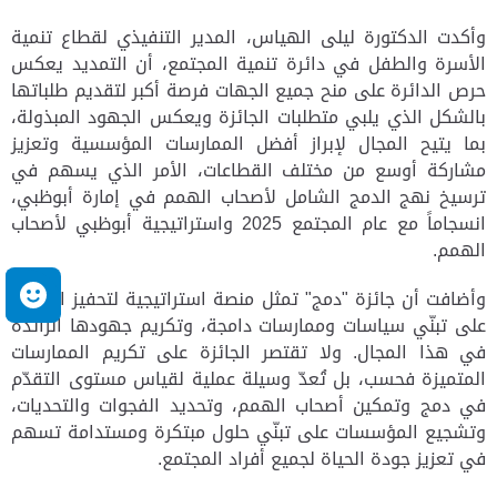
وأكدت الدكتورة ليلى الهياس، المدير التنفيذي لقطاع تنمية
الأسرة والطفل في دائرة تنمية المجتمع، أن التمديد يعكس
حرص الدائرة على منح جميع الجهات فرصة أكبر لتقديم طلباتها
بالشكل الذي يلبي متطلبات الجائزة ويعكس الجهود المبذولة،
بما يتيح المجال لإبراز أفضل الممارسات المؤسسية وتعزيز
مشاركة أوسع من مختلف القطاعات، الأمر الذي يسهم في
ترسيخ نهج الدمج الشامل لأصحاب الهمم في إمارة أبوظبي،
انسجاماً مع عام المجتمع 2025 واستراتيجية أبوظبي لأصحاب
الهمم.
وأضافت أن جائزة "دمج" تمثل منصة استراتيجية لتحفيز الجهات
م
على تبنّي سياسات وممارسات دامجة، وتكريم جهودها الرائدة
في هذا المجال. ولا تقتصر الجائزة على تكريم الممارسات
المتميزة فحسب، بل تُعدّ وسيلة عملية لقياس مستوى التقدّم
في دمج وتمكين أصحاب الهمم، وتحديد الفجوات والتحديات،
وتشجيع المؤسسات على تبنّي حلول مبتكرة ومستدامة تسهم
في تعزيز جودة الحياة لجميع أفراد المجتمع.