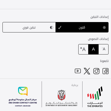
إعدادات التباين
مُلون
تباين قوي
إعدادات النصوص
+
A
A
-
A
تابعونا
برعاية
للاتصال
الإمارات
برعاية