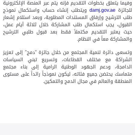
وفيما يتعلق بخطوات التقديم فإنه يتم عبر المنصة الإلكترونية
للجائزة
damj.gov.ae
ويتطلب إنشاء حساب واستكمال نموذج
طلب الترشيح وإرفاق المستندات المطلوبة، وبعد استلام إشعار
القبول، يجب استكمال طلب المشاركة خلال ثلاثة أيام عمل،
حيث يعتبر التقديم مكتملاً فقط بعد قبول طلبي الترشيح
والمشاركة معاً في النظام
.
وتسعى دائرة تنمية المجتمع من خلال جائزة "دمج" إلى تعزيز
الشراكة مع مختلف القطاعات، وتسريع تبني السياسات
الدامجة، ودعم الجهود الوطنية الرامية إلى بناء مجتمع
متماسك يحتضن جميع فئاته، ليكون نموذجاً رائداً على مستوى
المنطقة والعالم في مجال الدمج والتمكين
.