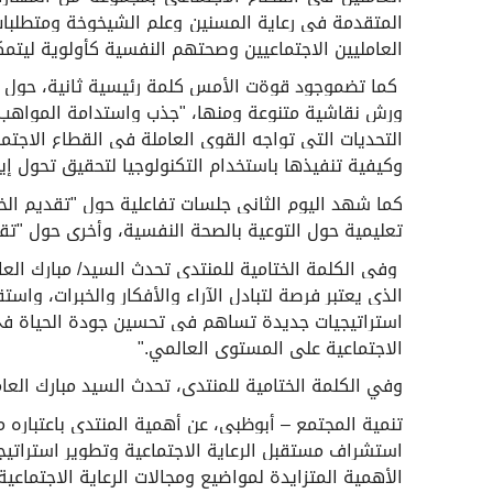
المتقدمة في رعاية المسنين وعلم الشيخوخة ومتطلبات
العامليين الاجتماعيين وصحتهم النفسية كأولوية ليت
كما تضموجود قوةت الأمس كلمة رئيسية ثانية، حول ال
ورش نقاشية متنوعة ومنها، "جذب واستدامة المواهب 
التحديات التي تواجه القوى العاملة في القطاع الاجتم
وكيفية تنفيذها باستخدام التكنولوجيا لتحقيق تحول إ
كما شهد اليوم الثاني جلسات تفاعلية حول "تقديم الخدم
تعليمية حول التوعية بالصحة النفسية، وأخرى حول "تقيي
وفي الكلمة الختامية للمنتدى تحدث السيد/ مبارك العام
الذي يعتبر فرصة لتبادل الآراء والأفكار والخبرات، وا
استراتيجيات جديدة تساهم في تحسين جودة الحياة في أ
الاجتماعية على المستوى العالمي
".
وفي الكلمة الختامية للمنتدى، تحدث السيد مبارك العام
تنمية المجتمع – أبوظبي، عن أهمية المنتدى باعتباره 
استشراف مستقبل الرعاية الاجتماعية وتطوير استراتي
الأهمية المتزايدة لمواضيع ومجالات الرعاية الاجتماعي