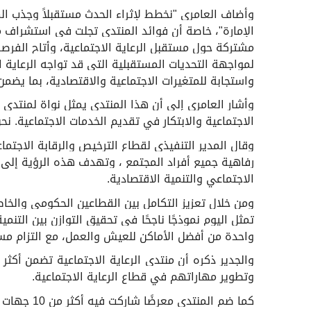
وأضاف العامري "نخطط لإثراء الحدث مستقبلاً وجذب الم
الإمارة
"
، خاصة أن فوائد المنتدى تجلت في استشراف مس
مشتركة حول مستقبل الرعاية الاجتماعية، وأتاح الفرص
لمواجهة التحديات المستقبلية التي قد تواجه الرعاية 
واستجابة للمتغيرات الاجتماعية والاقتصادية، بما يضمن
وأشار العامري إلى أن هذا المنتدى يمثل نواة لمنتدى ع
الاجتماعية والابتكار في تقديم الخدمات الاجتماعية. نح
وقال المدير التنفيذي لقطاع الترخيص والرقابة الاجتم
رفاهية جميع أفراد المجتمع ، وتهدف هذه الرؤية إلى توف
الاجتماعي والتنمية الاقتصادية
.
ومن خلال تعزيز التكامل بين القطاعين الحكومي والخا
تمثل اليوم نموذجًا ناجحًا في تحقيق التوازن بين التنمي
واحدة من أفضل الأماكن للعيش والعمل، مع التزام مست
وتطوير مهاراتهم في قطاع الرعاية الاجتماعية
.
كما ضم ال