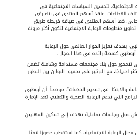
 الاجتماعية. لتحسين السياسات الاجتماعية في
تلف القطاعات. ولقد أسهم المنتدى في بناء رؤى
الحالي. كما أسهم المنتدى في صياغة خريطة طريق
طوير منظومات الرعاية الاجتماعية لتكون أكثر مرونة
بي، بهدف تعزيز الحوار العالمي حول الرعاية
انة أبوظبي كمنصة رائدة في هذا المجال
.
تمعي تتمحور حول بناء مجتمعات مستدامة وشاملة تضمن
 احتياجًا، مع التركيز على تحقيق التوازن بين التطور
مة والابتكار في تقديم الخدمات
"
، موضحاً أن أبوظبي
برامج التي تدعم الرعاية الصحية والتعليم، تعد الإمارة
كره أن منتدى الرعاية الاجتماعية تضمن أكثر من 40 متحدثًا من قادة الفكر والخبراء العالميين، مع تنظيم 10 ورش عمل وجلسات تفاعلية تهدف إلى تمكين المهنيين
ث الابتكارات في مجال الرعاية الاجتماعية، كما استقطب حضورًا لافتًا