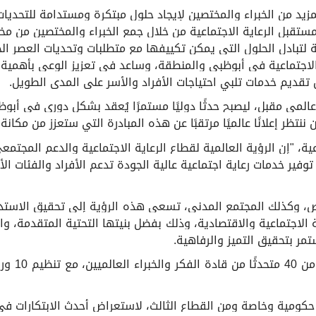
زيد من الخبراء والمختصين لإيجاد حلول مبتكرة ومستدامة للتحديات
تقبل الرعاية الاجتماعية من خلال جمع الخبراء والمختصين من مخ
ة لتبادل الحلول التي يمكن تكييفها مع متطلبات وتحديات العصر 
الاجتماعية في أبوظبي والمنطقة، وساعد في تعزيز الوعي بأهمية ت
 تقديم خدمات تلبي احتياجات الأفراد والأسر على المدى الطويل
.
المي مقبل، ليصبح حدثًا دوليًا مستمرًا يُعقد بشكل دوري في أبوظ
ن ننتظر إعلانًا عالميًا مرتقبًا عن هذه المبادرة التي ستعزز من مك
اعية، "إن الرؤية العالمية لقطاع الرعاية الاجتماعية والدعم المج
ير خدمات رعاية اجتماعية عالية الجودة تدعم الأفراد والفئات الأكثر
ص، وكذلك المجتمع المدني، تسعى هذه الرؤية إلى تحقيق الاستدا
ة الاجتماعية والاقتصادية، وذلك بفضل بنيتها التحتية المتقدمة، وال
مر بتحقيق التميز والرفاهية
.
والجدير ذ
منتدى معرضًا شاركت فيه أكثر من 10 جهات حكومية وخاصة ومن القطاع الثالث، لاستعراض أحد