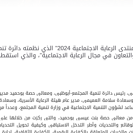
اختتمت اليوم فعاليات النسخة الأولى من "منتدى ا
التعاون في مجال الرعاية الاجتماعية"، والذي استقطب 
يلي، رئيس دائرة تنمية المجتمع-أبوظبي، ومعالي حصة بوحميد مدير
وسعادة سلامة العميمي، مدير عام هيئة الرعاية الأسرية، وسعادة عب
د لشؤون التنمية الاجتماعية في وزارة تنمية المجتمع، وعدداً م
 من
معالي حصة بنت عيسى بوحميد، والتي ركزت من خلالها على 
وقائع والتحديات وأطر التدخل الاستباقي وكيفية تحويل التحديا
الخبرات المتعلقة بالكفاءة الرقمية، الكفاءة الثقافية، إدارة 