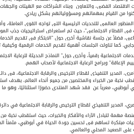
 الاقتصاد الفضي، والتعاون وبناء الشراكات مع الهيئات والجها
مكنوا من القيام بمهماتهم ومسؤولياتهم بشكل ريادي.
منظور العالمي للتحديات الرئيسية التي تواجه القوى العاملة، و
في القطاع الاجتماعي"، حيث تم استعراض استراتيجيات جذب المو
اعي، فضلاً عن جلسة نقاشية أخرى حول "الابتكار في تقديم الخدمات
يجابي. كما تناولت الجلسات أهمية تقديم الخدمات الرقمية وكيفية
ات الاجتماعية رقمياً، وأخرى حول" النماذج الحديثة للرعاية الاجت
م الإعاقة" وبرامج الرعاية الاجتماعية لأصحاب الهمم
.
ري، المدير التنفيذي لقطاع الترخيص والرقابة الاجتماعية، في دائر
ستقطب نخبة من الخبراء والمختصين من جميع أنحاء العالم، بهدف اس
بوظبي، معرباً عن فقد شهد المنتدى حضورًا استثنائيًا، وهو ما 
ري، المدير التنفيذي لقطاع الترخيص والرقابة الاجتماعية في دائرة
منصة مهمة لتبادل الآراء والأفكار والخبرات، حيث استقطب نخبة من 
جيات مبتكرة تساهم في تحسين جودة الحياة في أبوظبي، مثمناً ا
ة على الصعيد المحلي والعالمي
.