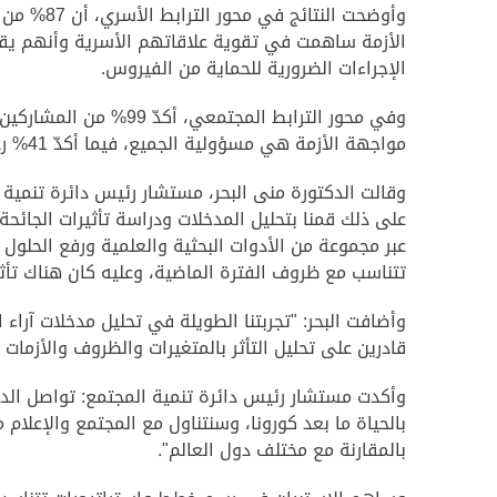
الإجراءات الضرورية للحماية من الفيروس.
مواجهة الأزمة هي مسؤولية الجميع، فيما أكدّ 41% رغبتهم في التطوع في مجال توزيع الاحتياجات الطبية ومساعدة كبار السن.
وقالت الدكتورة منى البحر، مستشار رئيس دائرة تنمية ا
على ذلك قمنا بتحليل المدخلات ودراسة تأثيرات الجائح
عبر مجموعة من الأدوات البحثية والعلمية ورفع الحلو
تتناسب مع ظروف الفترة الماضية، وعليه كان هناك تأثي
وأضافت البحر: "تجربتنا الطويلة في تحليل مدخلات آراء
قادرين على تحليل التأثر بالمتغيرات والظروف والأزمات
وأكدت مستشار رئيس دائرة تنمية المجتمع: تواصل الدائر
بالحياة ما بعد كورونا، وسنتناول مع المجتمع والإعلا
بالمقارنة مع مختلف دول العالم".