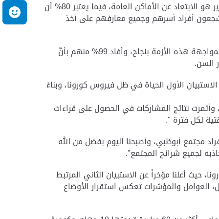
وأوضحت النتائج في محور الترابط الأسري، أن 87% من المشاركين قد تغير نمط حياتهم جراء الوباء، حيث أشاروا أن أبرز تغير هو الابتعاد عن الأماكن العامة، فيما يعتبر 80% أن
م
قتا أطول مع أطفالهم، وأفاد 99% من المشاركين بأنهم يشجعون أفراد أسرهم وجميع معارفهم على أخذ
وفي محور الترابط المجتمعي، أكدّ 99% من المشاركين بأنهم يؤمنون بضرورة التعاون مع الحكومة وكافة أفراد المجتمع لمواجهة هذه الأزمة بنجاح، وأفاد 99% منهم بأنّ
لاستبيان الأول الحياة في ظل فيروس كورونا، وبناءً
، وأثمرت نتائج المشاركات في الحصول على قراءات
ية لكل فترة ".
فراد مجتمع أبوظبي، وأصبحنا اليوم بفضل من الله
اذبه لجميع شرائح المجتمع".
 حيث أعلنا مؤخراً عن الاستبيان الثاني المرتبط
جمل، العوامل والمؤشرات تعكس استقرار الأوضاع