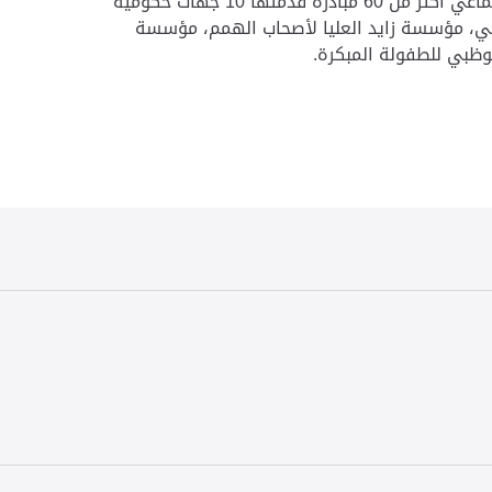
وساهم الاستبيان في رسم خطط واستراتيجيات تتناسب مع مثل هذه الظروف حيث تجاوزت عدد المبادرات من القطاع الاجتماعي أكثر من 60 مبادرة قدمتها 10 جهات حكومية
ضي، مؤسسة زايد العليا لأصحاب الهمم، مؤسسة
أبوظبي للطفولة المبكرة.