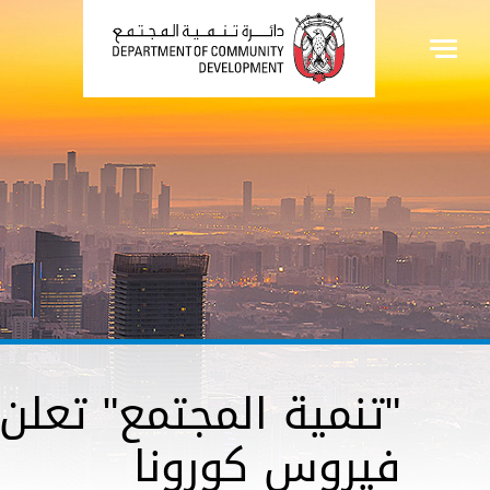
"تنمية المجتمع" تعلن 
فيروس كورونا