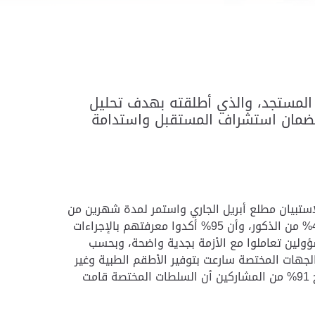
ا المستجد، والذي أطلقته بهدف تحليل
، لضمان استشراف المستقبل واستدامة
 قد أطلقت الاستبيان مطلع أبريل الجاري واستمر لمدة شهرين من
التحليل المستمر ووضح الحلول للتحديات التي تزامنت مع الجائحة.وأظهرت النتائج النهائية مشاركة 52.3% من الإناث و47.7% من الذكور، وأن 95% أكدوا معرفتهم بالإجراءات
جهات المختصة، أفاد ما يقارب 90.5% من المشاركين بأن المسؤولين تعاملوا مع الأزمة بجدية واضحة، وبحسب
ن المشاركين أن المؤسسات الصحية المختصة مجهزة وقادرة على التعامل مع الوباء، وأشار 92% أن الجهات المختصة سارعت بتوفير الأطقم الطبية وغير
الطبية لمواجهة الأزمة، من ناحية أخرى، أكد 94% ثقتهم بقدرة السلطات المختصة في التعامل مع الوضع الراهن، وأوضح 91% من المشاركين أن السلطات المختصة قامت