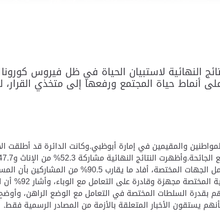
تائج النهائية لاستبيان الحياة في ظل فيروس كورون
ف على أنماط حياة المجتمع ورفعها إلى متخذي القرار
 أكثر من 50 ألف مشارك من المواطنين والمقيمين في إمارة أبوظبي.وكانت الدائرة
الوقائية فيما يتعلق بفيروس كورونا، وتفصيلاً في تعامل ال
التصويت يرى 89% م