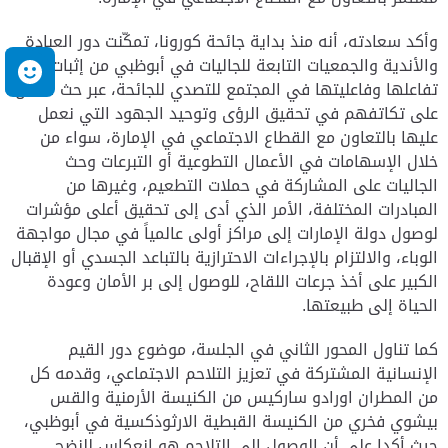
وأكد سعادته، أنه منذ بداية جائحة كورونا، تمكّنت دور العبادة
والأندية والجمعيات التابعة للجاليات في أبوظبي من إثبات
م
تفاعلها وفاعليتها في المجتمع للتصدي للجائحة، عبر حث الناس
على تكاتفهم في تحقيق الرؤى وتوحيد الجهود التي نعمل
عليها بالتعاون مع القطاع الاجتماعي في الإمارة، سواء من
خلال الإسهامات في الأعمال التطوعية أو التبرعات وحث
الجاليات على المشاركة في حملات التطعيم، وغيرها من
المبادرات المختلفة، الأمر الذي أدى إلى تحقيق أعلى مؤشرات
لوصول دولة الإمارات إلى مراكز أولى عالمياً في مجال مواجهة
الوباء، والالتزام بالإجراءات الاحترازية بالتباعد الجسدي أو الإقبال
الكبير على أخذ جرعات اللقاح، للوصول إلى بر الأمان وعودة
الحياة إلى طبيعتها.
كما تناول المحور الثاني في الجلسة، موضوع دور القيم
الإنسانية المشتركة في تعزيز التلاحم الاجتماعي، وقدمه كل
من المطران اورادو ساركيس من الكنيسة الأرمنية والقس
بيشوي فخري من الكنيسة القبطية الارثوذكسية في أبوظبي،
حيث أكدا على أن الوصول إلى التلاحم هو انعكاس للنضج