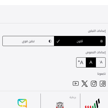
إعدادات التباين
مُلون
تباين قوي
إعدادات النصوص
+
A
A
-
A
تابعونا
برعاية