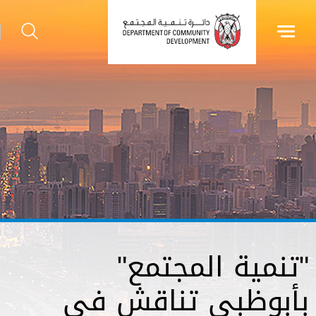
"تنمية المجتمع"
بأبوظبي تناقش في