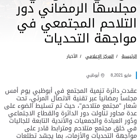
مجلسها الرمضاني دور
التلاحم المجتمعي في
مواجهة التحديات
الرئيسية
المركز الإعلامي
الأخبار
مايو 8,2021
أبوظبي
عقدت دائرة تنمية المجتمع في أبوظبي يوم أمس
مجلساً رمضانياً عبر تقنية الاتصال المرئي، تحت
شعار "مجتمع متلاحم"، حيث تم تسليط الضوء على
عدة محاور تناولت دور الدائرة والقطاع الاجتماعي
ودُور العبادة والجمعيات والأندية التابعة للجاليات
في خلق مجتمع متلاحم ومترابط قادر على
مواجهة التحديات والأزمات، بما يجسّد تطلعات