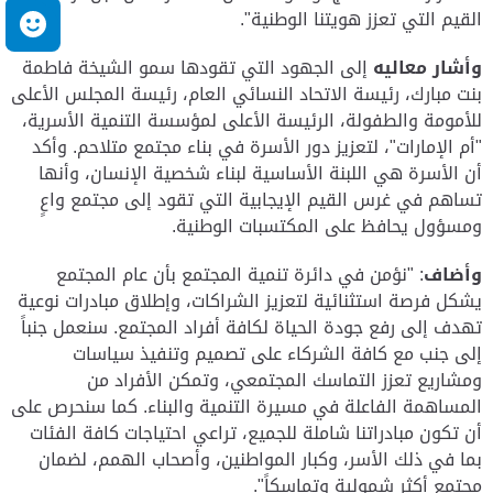
القيم التي تعزز هويتنا الوطنية
."
م
وأشار معاليه
إلى الجهود التي تقودها سمو الشيخة فاطمة
بنت مبارك، رئيسة الاتحاد النسائي العام، رئيسة المجلس الأعلى
للأمومة والطفولة، الرئيسة الأعلى لمؤسسة التنمية الأسرية،
"أم الإمارات"، لتعزيز دور الأسرة في بناء مجتمع متلاحم. وأكد
أن الأسرة هي اللبنة الأساسية لبناء شخصية الإنسان، وأنها
تساهم في غرس القيم الإيجابية التي تقود إلى مجتمع واعٍ
ومسؤول يحافظ على المكتسبات الوطنية
.
وأضاف
:
"نؤمن في دائرة تنمية المجتمع بأن عام المجتمع
يشكل فرصة استثنائية لتعزيز الشراكات، وإطلاق مبادرات نوعية
تهدف إلى رفع جودة الحياة لكافة أفراد المجتمع. سنعمل جنباً
إلى جنب مع كافة الشركاء على تصميم وتنفيذ سياسات
ومشاريع تعزز التماسك المجتمعي، وتمكن الأفراد من
المساهمة الفاعلة في مسيرة التنمية والبناء. كما سنحرص على
أن تكون مبادراتنا شاملة للجميع، تراعي احتياجات كافة الفئات
بما في ذلك الأسر، وكبار المواطنين، وأصحاب الهمم، لضمان
مجتمع أكثر شمولية وتماسكاً
."