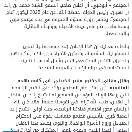
المجتمع – أبوظبي، أن إعلان صاحب السمو الشيخ محمد بن زايد
آل نهيان، رئيس الدولة، حفظه الله، عن عام 2025 ليكون "عام
المجتمع"، يعكس رؤية سموّه العميقة في بناء مجتمع قوي
ومتماسك، يرتكز على قيمه الأصيلة وروابطه العائلية
والمجتمعية.
وأضاف معاليه أن هذا الإعلان يُعد دعوة وطنية لتعزيز
المسؤولية المشتركة، وتمكين الأفراد من إطلاق إمكاناتهم،
وتحقيق التلاحم المجتمعي الذي يشكل أساس التنمية
المستدامة في دولة الإمارات العربية المتحدة
.
وقال معالي الدكتور مغير الخييلي، في كلمة بهذه
المناسبة
:
"إن إعلان عام المجتمع يؤكد على القيم الراسخة
التي زرعها الوالد المؤسس المغفور له الشيخ زايد بن سلطان
آل نهيان، طيب الله ثراه، في نفوسنا جميعاً. فقد كان بناء
الإنسان محور اهتمام قيادتنا الرشيدة، حيث أولى الشيخ زايد
أهمية كبرى لتأسيس مجتمع متماسك يقوم على الاحترام
المتبادل وروح الأسرة الواحدة. واليوم، يجسد هذا الإعلان
استمراراً لهذا النهج، ودعوة للعمل المشترك من أجل ترسيخ