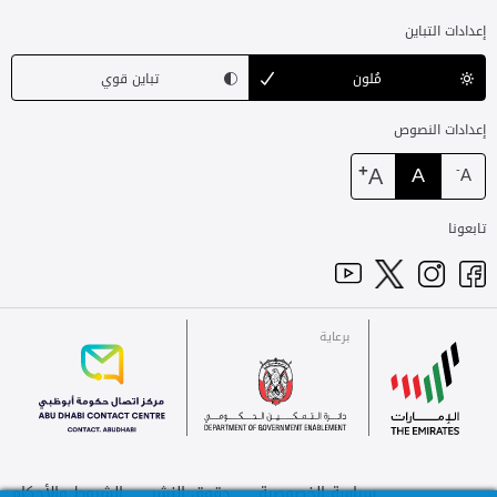
إعدادات التباين
مُلون
تباين قوي
إعدادات النصوص
+
A
A
-
A
تابعونا
برعاية
للاتصال
الإمارات
برعاية
سياسة الخصوصية
حقوق النشر
الشروط والأحكام