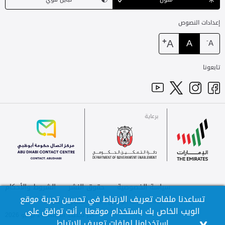
إعدادات النصوص
+
A
A
-
A
تابعونا
برعاية
للاتصال
الإمارات
برعاية
سياسة الخصوصية
حقوق النشر
الشروط والأحكام
تساعدنا ملفات تعريف الارتباط في تحسين تجربة موقع
© 2026 حكومة أبوظبي | جميع الحقوق محفوظة
الويب الخاص بك باستخدام موقعنا ، أنت توافق على
آخر تحديث: الثلاثاء، 14 يوليو 2026
استخدامنا لملفات تعريف الارتباط