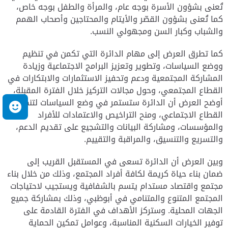
تُعنى بشؤون الأسرة بوجه عام، والمرأة والطفل بوجه خاص،
كما تُعنى بشؤون القصّر والأيتام والمحتاجين وأصحاب الهمم
والشباب وكبار السن ومجهولي النسب.
كما تطرق العرض إلى مهام الدائرة التي تكمن في تنظيم
ووضع السياسات، وتطوير وتعزيز البرامج الاجتماعية وزيادة
المشاركة المجتمعية ودعم وتحفيز الاستثمارات والابتكارات في
القطاع المجتمعي، وحول مجالات التركيز خلال الفترة المقبلة،
أوضح العرض أن الدائرة ستستمر في وضع السياسات لتنظيم
م
القطاع الاجتماعي، ومنح التراخيص والاعتمادات للأفراد
والمؤسسات، ومشاركة البيانات والتشجيع على تقديم الدعم،
والتسريع والتنسيق، والمراقبة والتقييم.
وبين العرض أن الدائرة تسعى في المستقبل القريب إلى
ضمان بناء حياة كريمة لكافة أفراد المجتمع، وذلك من خلال بناء
مجتمع واقتصاد مستدام يتسم بالشفافية ويستجيب لاحتياجات
المجتمع المتنوع والمتنامي في أبوظبي، وذلك بمشاركة جميع
الجهات المحلية. وستركز الأهداف في الفترة القادمة على
توفير الخيارات السكنية المناسبة، وعوامل تمكين الحماية