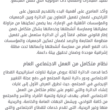
تنفيذ المبادرات والقضايا ذات الأولوية التي تمس المجتمع.
وأكد العامري على أهمية البدء بالتقديم للحصول على
التراخيص، لضمان تفعيل التعاون بين الدائرة وبين الجمعيات
والمؤسسات الأهلية في الإمارة، بما يضمن تمكينها من مزاولة
عملياتها وممارسة أنشطتها وخدماتها بشكل متكامل ضمن
إطار قانوني منظم، لافتاً إلى أن الدائرة ستعمل على تفعيل
منظومة المتابعة والرصد لضمان تمكين الجمعيات والمؤسسات
ذات النفع العام من ممارسة أنشطتها وأعمالها تحت مظلة
إشرافية موحدة وضمان تحقيق بيئة داعمة.
نظام متكامل من العمل الاجتماعي العام
كما قدمت الدائرة ثلاثة عروض مرئية تناولت استراتيجية القطاع
الاجتماعي ودور دائرة تنمية المجتمع في دفع عجلة التغيير
الإيجابي في المجتمع، حيث تطرق العرض الأول إلى غايات
إنشاء الدائرة والتي تقوم على نظام متكامل من العمل
الاجتماعي العام، يهدف لرعاية وتنمية الأفراد والأسر والمجتمع
من كافة النواحي، ويشمل الجهات العامة والخاصة، والربحية
منها وغير الربحية، التي تقدم خدمات للقطاع الاجتماعي والتي