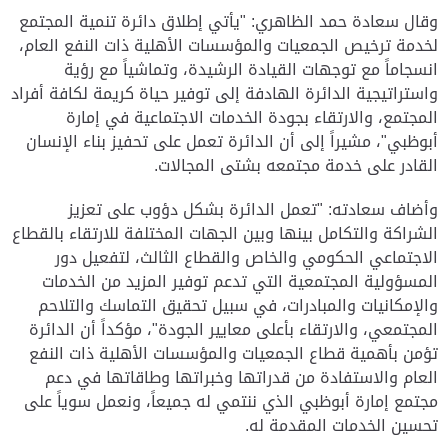
وقال سعادة حمد الظاهري: "يأتي إطلاق دائرة تنمية المجتمع
لخدمة ترخيص الجمعيات والمؤسسات الأهلية ذات النفع العام،
انسجاماً مع توجهات القيادة الرشيدة، وتماشياً مع رؤية
واستراتيجية الدائرة الهادفة إلى توفير حياة كريمة لكافة أفراد
المجتمع، والارتقاء بجودة الخدمات الاجتماعية في إمارة
أبوظبي"، مشيراً إلى أن الدائرة تعمل على تحفيز بناء الإنسان
القادر على خدمة مجتمعه بشتى المجالات.
وأضاف سعادته: "تعمل الدائرة بشكل دؤوب على تعزيز
الشراكة والتكامل بينها وبين الجهات المختلفة للارتقاء بالقطاع
الاجتماعي الحكومي والخاص والقطاع الثالث، لتفعيل دور
المسؤولية المجتمعية التي تدعم توفير المزيد من الخدمات
والإمكانيات والمبادرات، في سبيل تحقيق التماسك والتلاحم
المجتمعي، والارتقاء بأعلى معايير الجودة"، مؤكداً أن الدائرة
تؤمن بأهمية قطاع الجمعيات والمؤسسات الأهلية ذات النفع
العام والاستفادة من قدراتها وخبراتها وطاقاتها في دعم
مجتمع إمارة أبوظبي الذي ننتمي له جميعاً، ونعمل سوياً على
تحسين الخدمات المقدمة له.