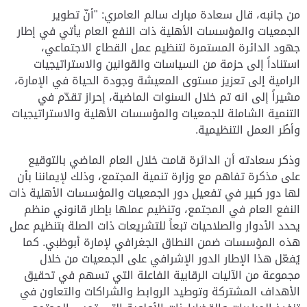
من جانبه، قال سعادة مبارك سالم العامري: "أنّ تطوير
الجمعيات والمؤسسات الأهلية ذات النفع العام يأتي في إطار
جهود الدائرة المستمرة لتنظيم عمل القطاع الاجتماعي،
استناداً إلى حزمة من السياسات والقوانين والاستراتيجيات
الرامية إلى تعزيز مستوى المعيشة وجودة الحياة في الإمارة،
مشيراً إلى انه تم خلال السنوات الماضية، إحراز تقدّم في
التنمية الشاملة للجمعيات والمؤسسات الأهلية والاستراتيجيات
وأطُر العمل التنظيمية.
وذكر سعادته أن الدائرة قامت خلال العام الماضي بالتوقيع
على مذكرة تفاهم مع وزارة تنمية المجتمع، وذلك لإيماننا بأن
لها دور كبير في تفعيل دور الجمعيات والمؤسسات الأهلية ذات
النفع العام في المجتمع، وتنظيم عملها بإطار قانوني منظم
يحدد الأدوار والصلاحيات تبعاً للتشريعات ذات الصلة بتنظيم عمل
هذه المؤسسات ضمن النطاق الجغرافي لإمارة أبوظبي. كما
يُفعّل هذا الإطار الدور الإشرافي على الجمعيات من خلال
مجموعة من الآليات الرقابية الفاعلة التي تسهم في تحقيق
الأهداف المشتركة وتوطيد الروابط والشراكات والتعاون في