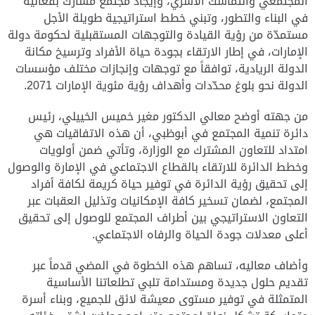
المجتمعي والتماسك الأسري، وإيجاد مجتمع مشارك بفعالية
في البناء والتطور، وتبني خطط استراتيجية طويلة الأجل
مستمدّة من رؤية القيادة والتوجهات المستقبلية لحكومة دولة
الإمارات، في إطار الارتقاء بجودة حياة الأفراد وترسيخ مكانة
الدولة الريادية، توافقاً مع توجهات وإنجازات مختلف مؤسسات
الدولة نحو بلوغ محدّدات وأهداف رؤية مئوية الإمارات 2071.
من جهته أوضح معالي الدكتور مغير خميس الخييلي، رئيس
دائرة تنمية المجتمع في أبوظبي، أن هذه الاتفاقيات هي
امتداد للتعاون المشترك مع الوزارة، وتأتي ضمن أولويات
وخطط الدائرة للارتقاء بالقطاع الاجتماعي في الإمارة والوصول
إلى تحقيق رؤية الدائرة في توفير حياة كريمة لكافة أفراد
المجتمع، لضمان تسخير كافة الإمكانيات وتذليل العقبات عبر
التعاون الاستراتيجي بين أطراف المجتمع للوصول إلى تحقيق
أعلى معدلات جودة الحياة والرفاه الاجتماعي.
وأضاف معاليه، تساهم هذه الخطوة في المضي قدماً عبر
تقديم حلول جديدة ومستدامة تلبي تطلعاتنا الأساسية
المتمثلة في توفير مستوى معيشة لائق للجميع، وبناء أسرة