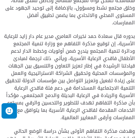
متماسكة تشكل نواة لمجتمع متسامح وحاضن لشتى فئاته،
وخلق مجتمع نشط ومسؤول، بالإضافة إلى توحيد الجهود على
المستوى المحلي والاتحادي بما يضمن تطبيق أفضل
الممارسات.
بدوره قال سعادة حمد نخيرات العامري مدير عام دار زايد للرعاية
الأسرية، إن توقيع مذكرة التفاهم مع وزارة تنمية المجتمع
ودائرة تنمية المجتمع يندرج ضمن أولويات وخطط الدار لدعم
الأطفال فاقدي الرعاية الأسرية، ويأتي ذلك ترجمة لمبادئ
قيادتنا الرشيدة في إطار تعزيز التعاون والتنسيق بين الجهات
والمؤسسات المحلية وتحقيق الشراكة الاستراتيجية والعمل
على زيادة تفعيل وتعزيز التواصل بين مؤسسات الدولة لتحقيق
التنمية الاجتماعية المستدامة في دعم فئة فاقدي الرعاية
الأسرية والريادة في الرعاية البديلة والدمج المجتمعي، مؤكداً
بأن مذكرة التفاهم تهدف للتطوير والتحسين والرقي بمستوى
الخدمات المقدمة لفاقدي الرعاية الأسرية بما يتوافق مع أفضل
م
الممارسات وأرقى المعايير العالمية.
وهدفت مذكرة التفاهم الأولى بشأن دراسة الوضع الحالي