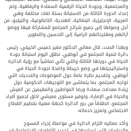
والمجتمعية، وجودة الحياة الرقمية السعادة والرفاهية، وتم
إعداد الدورة الثالثة من الاستبانة بستة لغات مختلفة وهي
العربية، الإنجليزية، البنغالية، الهندية، التاغالوغية، والتيلجو، من
أجل وصولها إلى جميع شرائح المجتمع للمشاركة فيها ووضع
آرائهم ومقترحاتهم الرامية إلى التحسين والتطوير.
وبهذا الصدد، قال معالي الدكتور مغير خميس الخييلي، رئيس
دائرة تنمية المجتمع في أبوظبي، نطلق اليوم استبانة جودة
الحياة في دورتها الثالثة والتي تأتي تماشياً مع رؤية الدائرة
واستراتيجيتها في وضع خريطة واضحة لجودة الحياة في
أبوظبي، وتقديم نظرة عامة حول الموضوعات والتحديات التي
تواجه المجتمع، بما يتماشى مع التوجيهات الحكومية حول
زيادة معدلات سعادة ورضا المواطنين والمقيمين عن العيش
والحياة في الإمارة، وتوفير مستوى معيشي لائق لجميع أفراد
المجتمع، انطلاقاً من دور الدائرة كجهة معنية بتنظيم القطاع
الاجتماعي وتعزيز خدماته.
وأكد معاليه التزام الدائرة في مواصلة إجراء المسوح
والدراسات التي تساعدها في تحديد الأولويات الاجتماعية في