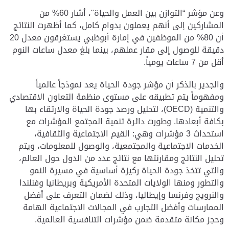
وعن مؤشر “التوازن بين العمل والحياة"، أشار 60% من
المشاركين إلى أنهم يعملون بدوام كامل، كما أظهرت النتائج
أن 80% من الموظفين في إمارة أبوظبي يستغرقون معدل 20
دقيقة للوصول إلى مقار عملهم، بينما بلغ معدل ساعات النوم
أقل من 7 ساعات يومياً.
والجدير بالذكر أن مؤشر جودة الحياة يعد نموذجاً عالمياً
ومفهوماً يتم تطبيقه على مستوى منظمة التعاون الاقتصادي
والتنمية (OECD)، لتحليل ورصد جودة الحياة والارتقاء بها
بكافة أبعادها. وطورت دائرة تنمية المجتمع المؤشرات مع
استحداث 3 مؤشرات وهي: القيم الاجتماعية والثقافية،
الخدمات الاجتماعية والمجتمعية، والوصول للمعلومات، ويتم
تحليل النتائج ومقارنتها مع نتائج عدد من الدول حول العالم،
والتي تتخذ جودة الحياة ركيزة أساسية في مسيرة النمو
والتطور ومنها الولايات المتحدة الأمريكية وبريطانيا وفنلندا
والنرويج وفرنسا وإيطاليا، وذلك لضمان التعرف على أفضل
الممارسات وأفضل التجارب في المجالات الاجتماعية الهامة
وحجز مكانة متقدمة ضمن مؤشرات التنافسية العالمية.