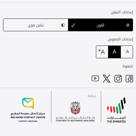
إعدادات التباين
مُلون
تباين قوي
إعدادات النصوص
+
A
A
-
A
تابعونا
برعاية
للاتصال
الإمارات
برعاية