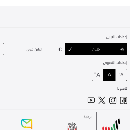
إعدادات التباين
مُلون
تباين قوي
إعدادات النصوص
+
A
A
-
A
تابعونا
برعاية