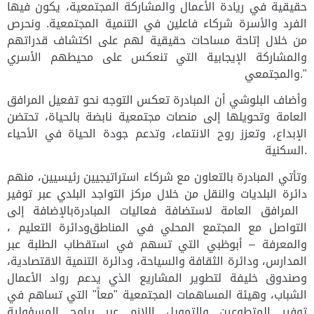
حقيقية في ريادة الأعمال والمشاركة المجتمعية، يكون فيها
الفرد والأسرة شركاء فاعلين في التنمية المجتمعية. ونحرص
من خلال إتاحة مساحات حقيقية لهم على اكتشاف قدراتهم
والمشاركة الإيجابية التي تنعكس على محيطهم الأسري
والمجتمعي."
وأضاف البلوشي أن المبادرة تعكس التوجه نحو تفعيل المرافق
العامة وتحويلها إلى منصات مجتمعية نابضة بالحياة، تحتضن
الإبداع، وتعزز روح الانتماء، وتدعم جودة الحياة في الأحياء
السكنية.
وتأتي المبادرة بالتعاون مع شركاء استراتيجيين رئيسيين، منهم
دائرة البلديات والنقل من خلال مركز التواجد البلدي عبر توفير
المرافق العامة لاستضافة فعاليات المبادرة
بالإضافة إلى
التواصل مع المجتمع المحلي في المناطق
، ودائرة التعليم
والمعرفة – أبوظبي التي تسهم في استقطاب الطلبة عبر
المدارس، ودائرة الثقافة والسياحة، ودائرة التنمية الاقتصادية،
وصندوق خليفة لتطوير المشاريع الذي يدعم رواد الأعمال
الشباب، وهيئة المساهمات المجتمعية "معاً" التي تساهم في
توفير المتطوعين والتمويل اللازم عبر برامج المسؤولية