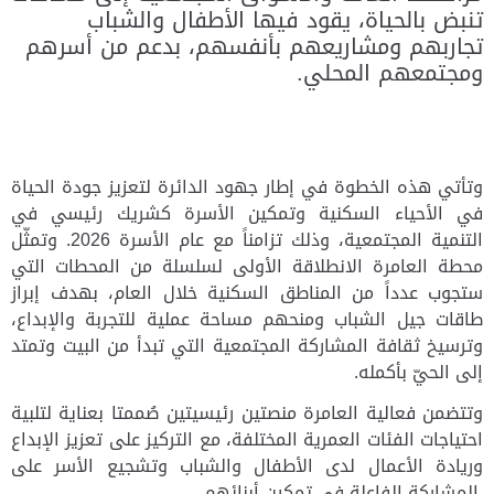
تنبض بالحياة، يقود فيها الأطفال والشباب
تجاربهم ومشاريعهم بأنفسهم، بدعم من أسرهم
ومجتمعهم المحلي.
وتأتي هذه الخطوة في إطار جهود الدائرة لتعزيز جودة الحياة
في الأحياء السكنية وتمكين الأسرة كشريك رئيسي في
التنمية المجتمعية، وذلك تزامناً مع عام الأسرة 2026. وتمثّل
محطة العامرة الانطلاقة الأولى لسلسلة من المحطات التي
ستجوب عدداً من المناطق السكنية خلال العام، بهدف إبراز
طاقات جيل الشباب ومنحهم مساحة عملية للتجربة والإبداع،
وترسيخ ثقافة المشاركة المجتمعية التي تبدأ من البيت وتمتد
إلى الحيّ بأكمله.
وتتضمن فعالية العامرة منصتين رئيسيتين صُممتا بعناية لتلبية
احتياجات الفئات العمرية المختلفة، مع التركيز على تعزيز الإبداع
وريادة الأعمال لدى الأطفال والشباب وتشجيع الأسر على
المشاركة الفاعلة في تمكين أبنائهم.