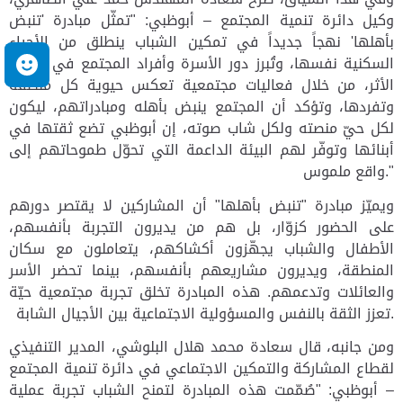
وكيل دائرة تنمية المجتمع – أبوظبي: "تمثّل مبادرة 'تنبض
بأهلها' نهجاً جديداً في تمكين الشباب ينطلق من الأحياء
السكنية نفسها، وتُبرز دور الأسرة وأفراد المجتمع في صناعة
م
الأثر، من خلال فعاليات مجتمعية تعكس حيوية كل منطقة
وتفردها، وتؤكد أن المجتمع ينبض بأهله ومبادراتهم، ليكون
لكل حيّ منصته ولكل شاب صوته، إن أبوظبي تضع ثقتها في
أبنائها وتوفّر لهم البيئة الداعمة التي تحوّل طموحاتهم إلى
واقع ملموس."
ويميّز مبادرة "تنبض بأهلها" أن المشاركين لا يقتصر دورهم
على الحضور كزوّار، بل هم من يديرون التجربة بأنفسهم،
الأطفال والشباب يجهّزون أكشاكهم، يتعاملون مع سكان
المنطقة، ويديرون مشاريعهم بأنفسهم، بينما تحضر الأسر
والعائلات وتدعمهم. هذه المبادرة تخلق تجربة مجتمعية حيّة
تعزز الثقة بالنفس والمسؤولية الاجتماعية بين الأجيال الشابة.
ومن جانبه، قال سعادة محمد هلال البلوشي، المدير التنفيذي
لقطاع المشاركة والتمكين الاجتماعي في دائرة تنمية المجتمع
– أبوظبي: "صُمّمت هذه المبادرة لتمنح الشباب تجربة عملية