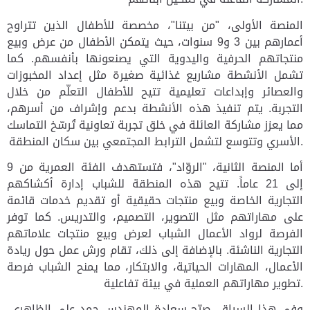
المنصة الأولى، "من بيتنا"، مخصصة للأطفال الذين تتراوح
أعمارهم بين 3 و9 سنوات، حيث يتمكن الأطفال من عرض وبيع
منتجاتهم الحرفية واليدوية التي يصنعونها بأنفسهم. كما
تشمل الأنشطة مشاريع غذائية صغيرة مثل إعداد المخبوزات
والعصائر وإبداعات تعليمية تتيح للأطفال التعلّم من خلال
التجربة. يتم تنفيذ هذه الأنشطة بدعم وإشراف من أسرهم،
مما يعزز مشاركة العائلة في خلق تجربة تعاونية تُرسّخ التماسك
الأسري وتتوسع لتشمل الترابط المجتمعي بين سكان المنطقة.
أما المنصة الثانية، "الروّاد"، فتستهدف الفئة العمرية من 9
إلى 21 عاماً. تتيح هذه المنطقة للشباب إدارة أكشاكهم
التجارية الخاصة وبيع منتجات حقيقية أو تقديم خدمات قائمة
على مهاراتهم مثل التصوير، التصميم، والتدريس. كما توفر
الفرصة لرواد الأعمال الشباب لعرض وبيع منتجات علاماتهم
التجارية الناشئة. بالإضافة إلى ذلك، تقام ورش عمل حول ريادة
الأعمال، المهارات الحياتية، والابتكار، مما يمنح الشباب فرصة
تطوير مهاراتهم العملية في بيئة تفاعلية.
وفي هذا السياق، صرّح سعادة المهندس حمد علي الظاهري،